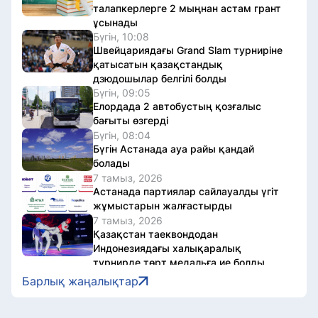
талапкерлерге 2 мыңнан астам грант
ұсынады
Бүгін, 10:08
Швейцариядағы Grand Slam турниріне
қатысатын қазақстандық
дзюдошылар белгілі болды
Бүгін, 09:05
Елордада 2 автобустың қозғалыс
бағыты өзгерді
Бүгін, 08:04
Бүгін Астанада ауа райы қандай
болады
7 тамыз, 2026
Астанада партиялар сайлауалды үгіт
жұмыстарын жалғастырды
7 тамыз, 2026
Қазақстан таеквондодан
Индонезиядағы халықаралық
турнирде төрт медальға ие болды
7 тамыз, 2026
Барлық жаңалықтар
Мемлекет басшысы кинорежиссер
Ардақ Әмірқұловтың отбасына көңіл