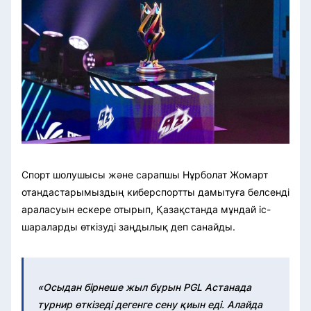
Спорт шолушысы және сарапшы Нұрболат Жомарт
отандастарымыздың киберспортты дамытуға белсенді
араласуын ескере отырып, Қазақстанда мұндай іс-
шараларды өткізуді заңдылық деп санайды.
«Осыдан бірнеше жыл бұрын PGL Астанада
турнир өткізеді дегенге сену қиын еді. Алайда