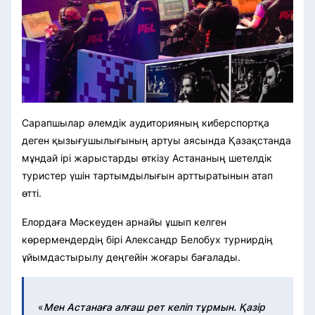
Сарапшылар әлемдік аудиторияның киберспортқа
деген қызығушылығының артуы аясында Қазақстанда
мұндай ірі жарыстарды өткізу Астананың шетелдік
туристер үшін тартымдылығын арттыратынын атап
өтті.
Елордаға Мәскеуден арнайы ұшып келген
көрермендердің бірі Александр Белобух турнирдің
ұйымдастырылу деңгейін жоғары бағалады.
«
Мен Астанаға алғаш рет келіп тұрмын. Қазір