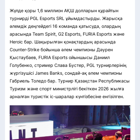
Жүлде қоры 1,6 миллион АҚШ долларын құрайтын
турнирді PGL Esports SRL ұйымдастырды. Жарысқа
әлемдік деңгейдегі 16 команда қатысуда, олардың
арасында Team Spirit, G2 Esports, FURIA Esports және
Heroic бар. Шақырылған қонақтардың арасында
Counter-Strike бойынша әлем чемпионы Дәурен
Қыстаубаев, FURIA Esports ойыншысы Даниил
Голубенко, стример Слава Бустер, PGL турнирлерінің
жүргізушісі James Banks, сондай-ақ әлем чемпионы
Габриель Толедо бар. Турнир Қазақстан Республикасы
Туризм және спорт министрлігі бекіткен 2026 жылға
арналған туристік іс-шаралар күнтізбесіне енгізілген.