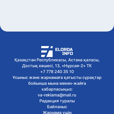
айтты
7 тамыз, 2026
Әкімдіктер талапкерлерге 2 мыңнан
астам грант бөлді
7 тамыз, 2026
«Тәуелсіздік ұрпақтары – 2026»
грантының иегерлері анықталды
7 тамыз, 2026
Президент Солтүстік Қазақстан
облысының 90 жылдығымен
құттықтады
7 тамыз, 2026
Қазақстан Республикасы, Астана қаласы,
Қазақстанда аккредиттеу
Достық көшесі, 13, «Нұрсая-2» ТК
цифрландырылып жатыр
7 тамыз, 2026
+7 778 240 35 10
ШҚО-да фитосанитариялық бақылау
Ұсыныс және жарнамаға қатысты сұрақтар
бекеттерінің жұмысы тексерілді
бойынша мына мекен-жайға
7 тамыз, 2026
хабарласыңыз:
Елордада адам папилломасы
va-reklama@mail.ru
вирусына қарсы вакцинация
Редакция туралы
жалғасуда
Байланыс
7 тамыз, 2026
Ұлытауда «Қызылорда – Жезқазған»
Жарнама үшін