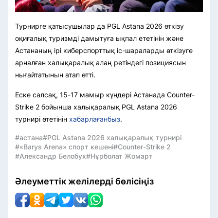
Турнирге қатысушылар да PGL Astana 2026 өткізу
оқиғалық туризмді дамытуға ықпал ететінін және
Астананың ірі киберспорттық іс-шараларды өткізуге
арналған халықаралық алаң ретіндегі позициясын
нығайтатынын атап өтті.
Еске салсақ, 15-17 мамыр күндері Астанада Counter-
Strike 2 бойынша халықаралық PGL Astana 2026
турнирі өтетінін
хабарлағанбыз
.
#астана
#PGL Astana 2026 халықаралық турнирі
#«Barys Arena» спорт кешені
#Counter-Strike 2
#Александр Белобух
#Нұрболат Жомарт
Әлеуметтік желілерді бөлісіңіз