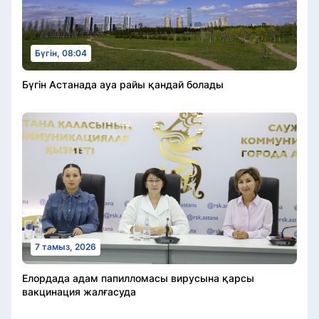
Бүгін, 08:04
Бүгін Астанада ауа райы қандай болады
7 тамыз, 2026
Елордада адам папилломасы вирусына қарсы
вакцинация жалғасуда