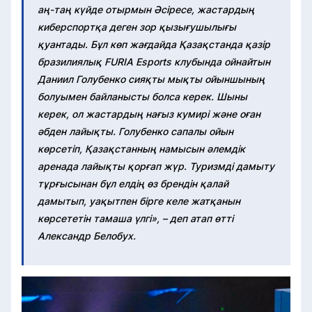
аң-таң күйде отырмын Әсіресе, жастардың
киберспортқа деген зор қызығушылығы
қуантады. Бұл көп жағдайда Қазақстанда қазір
бразилиялық FURIA Esports клубында ойнайтын
Даниил Голубенко сияқты мықты ойыншының
болуымен байланысты болса керек. Шыны
керек, ол жастардың нағыз кумирі және оған
әбден лайықты. Голубенко сапалы ойын
көрсетіп, Қазақстанның намысын әлемдік
аренада лайықты қорғап жүр. Туризмді дамыту
тұрғысынан бұл елдің өз брендін қалай
дамытып, уақытпен бірге келе жатқанын
көрсететін тамаша үлгі», – деп атап өтті
Александр Белобух.