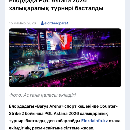
Елордада PGL Astana 2026
халықаралық турнирі басталды
15 мамыр, 2026
elordaaqparat
Фото: Астана қаласы әкімдігі
Елордадағы «Barys Arena» спорт кешенінде Counter-
Strike 2 бойынша PGL
Astana 2026 халықаралық
турнирі басталды
, деп хабарлайды
Elordainfo.kz
стана
әкімдігінің ресми сайтына сілтеме жасап.