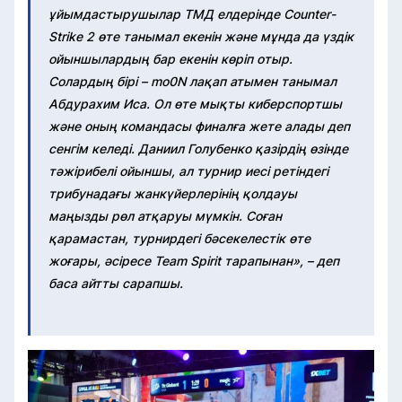
ұйымдастырушылар ТМД елдерінде Counter-
Strike 2 өте танымал екенін және мұнда да үздік
ойыншылардың бар екенін көріп отыр.
Солардың бірі – mo0N лақап атымен танымал
Абдурахим Иса. Ол өте мықты киберспортшы
және оның командасы финалға жете алады деп
сенгім келеді. Даниил Голубенко қазірдің өзінде
тәжірибелі ойыншы, ал турнир иесі ретіндегі
трибунадағы жанкүйерлерінің қолдауы
маңызды рөл атқаруы мүмкін. Соған
қарамастан, турнирдегі бәсекелестік өте
жоғары, әсіресе Team Spirit тарапынан», – деп
баса айтты сарапшы.