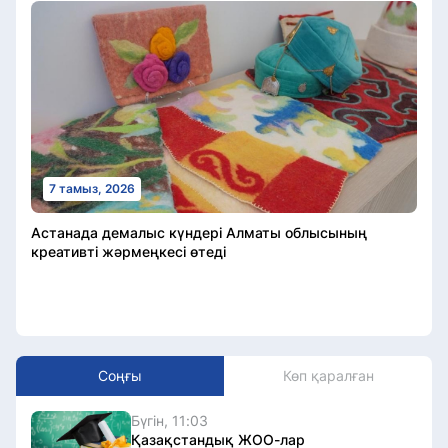
7 тамыз, 2026
Астанада демалыс күндері Алматы облысының
креативті жәрмеңкесі өтеді
Соңғы
Көп қаралған
Бүгін, 11:03
Қазақстандық ЖОО-лар