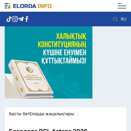
RU
Елорда жаңалықтары
Көзқарас
Саясат
Видео
Әлеумет
Әлем
Экономика
Жолдау
Спорт
Комплаенс қызметі
Мәдениет
Әдеп кодексі
Әртүрлі
Елге қызмет
Басты бет
Елорда жаңалықтары