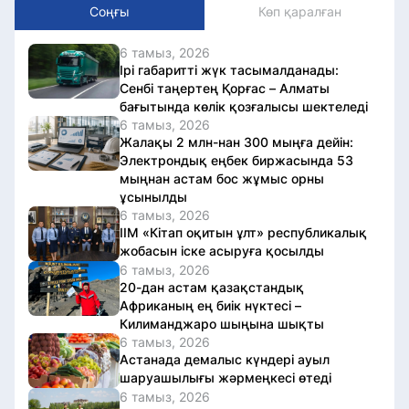
Соңғы
Көп қаралған
6 тамыз, 2026
Ірі габаритті жүк тасымалданады:
Сенбі таңертең Қорғас – Алматы
бағытында көлік қозғалысы шектеледі
6 тамыз, 2026
Жалақы 2 млн-нан 300 мыңға дейін:
Электрондық еңбек биржасында 53
мыңнан астам бос жұмыс орны
ұсынылды
6 тамыз, 2026
ІІМ «Кітап оқитын ұлт» республикалық
жобасын іске асыруға қосылды
6 тамыз, 2026
20-дан астам қазақстандық
Африканың ең биік нүктесі –
Килиманджаро шыңына шықты
6 тамыз, 2026
Астанада демалыс күндері ауыл
шаруашылығы жәрмеңкесі өтеді
6 тамыз, 2026