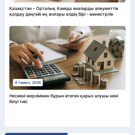
Қазақстан – Орталық Азияда аналарды әлеуметтік
қолдау деңгейі ең жоғары елдің бірі - министрлік
4 тамыз, 2026
Несиені мерзімінен бұрын өтеген қарыз алушы нені
білуі тиіс