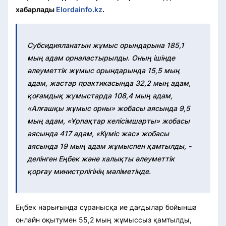
хабарлады
Elordainfo.kz
.
Субсидияланатын жұмыс орындарына 185,1
мың адам орналастырылды. Оның ішінде
әлеуметтік жұмыс орындарында 15,5 мың
адам, жастар практикасында 32,2 мың адам,
қоғамдық жұмыстарда 108,4 мың адам,
«Алғашқы жұмыс орны» жобасы аясында 9,5
мың адам, «Ұрпақтар келісімшарты» жобасы
аясында 417 адам, «Күміс жас» жобасы
аясында 19 мың адам жұмыспен қамтылды, -
делінген Еңбек және халықты әлеуметтік
қорғау министрлігінің мәліметінде.
Еңбек нарығында сұранысқа ие дағдылар бойынша
онлайн оқытумен 55,2 мың жұмыссыз қамтылды,