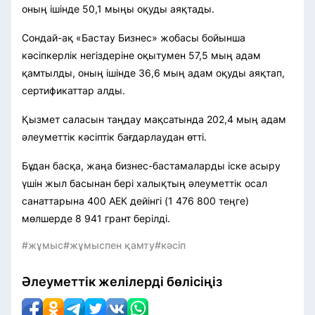
оның ішінде 50,1 мыңы оқуды аяқтады.
Сондай-ақ «Бастау Бизнес» жобасы бойынша
кәсіпкерлік негіздеріне оқытумен 57,5 мың адам
қамтылды, оның ішінде 36,6 мың адам оқуды аяқтап,
сертификаттар алды.
Қызмет саласын таңдау мақсатында 202,4 мың адам
әлеуметтік кәсіптік бағдарлаудан өтті.
Бұдан басқа, жаңа бизнес-бастамаларды іске асыру
үшін жыл басынан бері халықтың әлеуметтік осал
санаттарына 400 АЕК дейінгі (1 476 800 теңге)
мөлшерде 8 941 грант берілді.
#жұмыс
#жұмыспен қамту
#кәсіп
Әлеуметтік желілерді бөлісіңіз