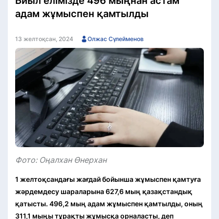
Биыл елімізде 496 мыңнан астам
адам жұмыспен қамтылды
13 желтоқсан, 2024
Олжас Сүлейменов
Фото: Оңалхан Өнерхан
1 желтоқсандағы жағдай бойынша жұмыспен қамтуға
жәрдемдесу шараларына 627,6 мың қазақстандық
қатысты. 496,2 мың адам жұмыспен қамтылды, оның
311,1 мыңы тұрақты жұмысқа орналасты
, деп