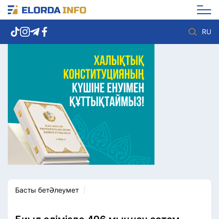
RU
Елорда жаңалықтары
Көзқарас
Саясат
Видео
Әлеумет
Әлем
Экономика
Жолдау
Спорт
Комплаенс қызметі
Мәдениет
Әдеп кодексі
Әртүрлі
Елге қызмет
Басты бет
Әлеумет