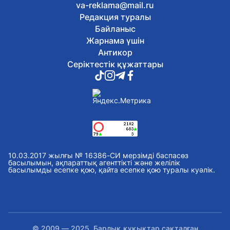
va-reklama@mail.ru
6 тамыз, 2026
Редакция туралы
Балаларды интернет-алаяқтардан
қалай қорғауға болады
Байланыс
6 тамыз, 2026
Жарнама үшін
Отандық өндірушілермен жеңіл
Антикор
өнеркәсіпті дамыту мәселелері
Серіктестік құжаттары
талқыланды
6 тамыз, 2026
Астанада Абай күніне орай
тоғызқұмалақтан алғашқы қалалық
турнир өтті
6 тамыз, 2026
Сауран қалашығында реставрация
жұмыстары басталды
6 тамыз, 2026
10.03.2017 жылғы № 16386-СИ мерзімді баспасөз
Оралда «Халық Қаһарманы» Иван
басылымын, ақпараттық агенттікті және желілік
басылымды есепке қою, қайта есепке қою туралы куәлік.
Гапичпен қоштасты
6 тамыз, 2026
Жасанды интеллект, болашақ
мамандықтар және ауылдағы
кадрлар: партиялар теледебатта нені
талқылады
© 2009 — 2025. Барлық құқықтар сақталған