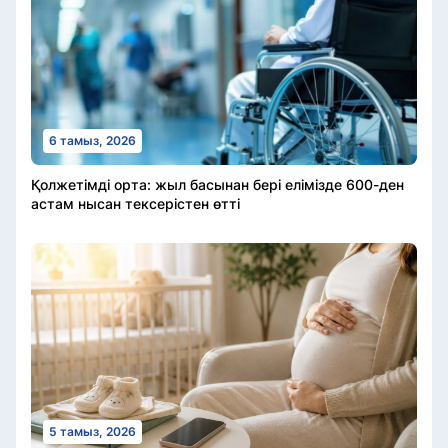
6 тамыз, 2026
Қолжетімді орта: жыл басынан бері елімізде 600-ден
астам нысан тексерістен өтті
5 тамыз, 2026