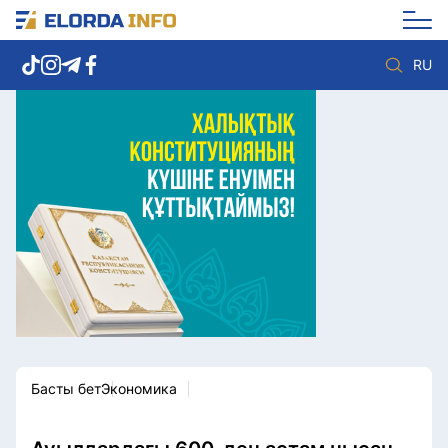
RU
Елорда жаңалықтары
Көзқарас
Саясат
Видео
Әлеумет
Әлем
Экономика
Жолдау
Спорт
Комплаенс қызметі
Мәдениет
Әдеп кодексі
Әртүрлі
Елге қызмет
Басты бет
Экономика