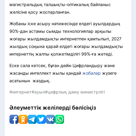
магистральдық талшықты-оптикалық байланыс
желісіне қосу жоспарланған.
Жобаны іске асыру нәтижесінде елдегі ауылдардың
90%-дан астамы сымды технологиялар арқылы
жоғары жылдамдықты интернетпен қамтылып, 2027
жылдың соңына қарай елдегі жоғары жылдамдықты
интернеттің жалпы қолжетімділігі 99%-ға жетеді.
Еске сала кетсек, бұған дейін Цифрландыру және
жасанды интеллект жылы қандай
жобалар
жүзеге
асатынын жаздық.
#интернет
#ауыл
#цифрлық даму министрлігі
Әлеуметтік желілерді бөлісіңіз