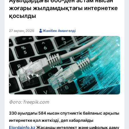
Ауылдардағы 600-ден астам нысан
жоғары жылдамдықтағы интернетке
қосылды
27 ақпан, 2026
Жәнібек Амангелді
Фото: freepik.com
330 ауылдағы 584 нысан спутниктік байланыс арқылы
интернетке қол жеткізді, деп хабарлайды
Elordainfo.kz
Жасанды интеллект және цифрлық даму