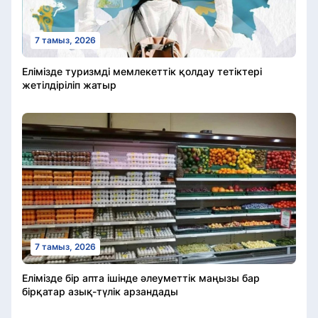
7 тамыз, 2026
Елімізде туризмді мемлекеттік қолдау тетіктері
жетілдіріліп жатыр
7 тамыз, 2026
Елімізде бір апта ішінде әлеуметтік маңызы бар
бірқатар азық-түлік арзандады