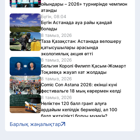
ойындары – 2026» турнирінде чемпион
атанды
Бүгін, 08:04
Бүгін Астанада ауа райы қандай
болады
8 тамыз, 2026
Таза Қазақстан: Астанада велошеру
қатысушылары арасында
экологиялық акция өтті
8 тамыз, 2026
Бельгия Королі Филипп Қасым-Жомарт
Тоқаевқа жауап хат жолдады
8 тамыз, 2026
Comic Con Astana 2026: екінші күні
фестивальге 18 мың көрермен келді
8 тамыз, 2026
Неліктен 120 балл грант алуға
әрдайым кепілдік бермейді, ал 100
балл жеткілікті болуы мүмкін?
8 тамыз, 2026
Барлық жаңалықтар
Астана тұрғындары кітап оқып, ақша
ұтып ала алады