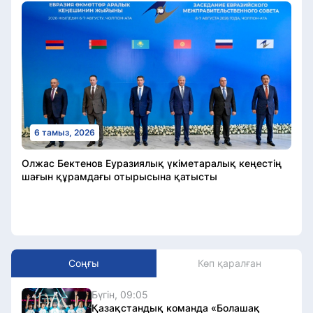
6 тамыз, 2026
Олжас Бектенов Еуразиялық үкіметаралық кеңестің
шағын құрамдағы отырысына қатысты
Соңғы
Көп қаралған
Бүгін, 09:05
Қазақстандық команда «Болашақ