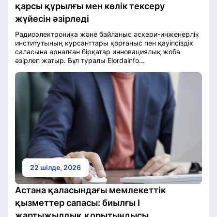
қарсы құрылғы мен көлік тексеру
жүйесін әзірледі
Радиоэлектроника және байланыс әскери-инженерлік
институтының курсанттары қорғаныс пен қауіпсіздік
саласына арналған бірқатар инновациялық жоба
әзірлеп жатыр. Бұл туралы Elordainfo...
22 шілде, 2026
Астана қаласындағы мемлекеттік
қызметтер сапасы: биылғы І
жартыжылдық қорытындысы