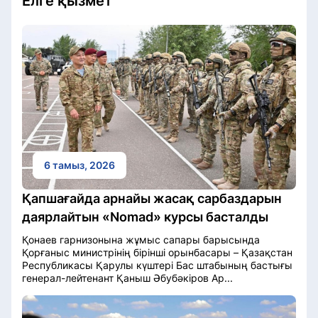
Елге қызмет
6 тамыз, 2026
Қапшағайда арнайы жасақ сарбаздарын
даярлайтын «Nomad» курсы басталды
Қонаев гарнизонына жұмыс сапары барысында
Қорғаныс министрінің бірінші орынбасары – Қазақстан
Республикасы Қарулы күштері Бас штабының бастығы
генерал-лейтенант Қаныш Әбубәкіров Ар...