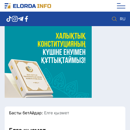
RU
Елорда жаңалықтары
Көзқарас
Саясат
Видео
Әлеумет
Әлем
Экономика
Жолдау
Спорт
Комплаенс қызметі
Мәдениет
Әдеп кодексі
Әртүрлі
Елге қызмет
Басты бет
Айдар:
Елге қызмет