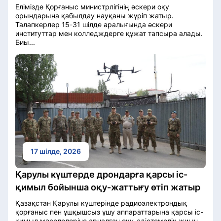
Елімізде Қорғаныс министрлігінің әскери оқу
орындарына қабылдау науқаны жүріп жатыр.
Талапкерлер 15-31 шілде аралығында әскери
институттар мен колледждерге құжат тапсыра алады.
Биы...
17 шілде, 2026
Қарулы күштерде дрондарға қарсы іс-
қимыл бойынша оқу-жаттығу өтіп жатыр
Қазақстан Қарулы күштерінде радиоэлектрондық
қорғаныс пен ұшқышсыз ұшу аппараттарына қарсы іс-
қимыл мәселелеріне арналған оқу-әдістемелік жиын