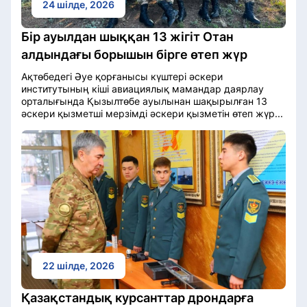
24 шілде, 2026
Бір ауылдан шыққан 13 жігіт Отан
алдындағы борышын бірге өтеп жүр
Ақтөбедегі Әуе қорғанысы күштері әскери
институтының кіші авиациялық мамандар даярлау
орталығында Қызылтөбе ауылынан шақырылған 13
әскери қызметші мерзімді әскери қызметін өтеп жүр...
22 шілде, 2026
Қазақстандық курсанттар дрондарға