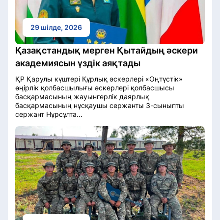
29 шілде, 2026
Қазақстандық мерген Қытайдың әскери
академиясын үздік аяқтады
ҚР Қарулы күштері Құрлық әскерлері «Оңтүстік»
өңірлік қолбасшылығы әскерлері қолбасшысы
басқармасының жауынгерлік даярлық
басқармасының нұсқаушы сержанты 3-сыныпты
сержант Нұрсұлта...