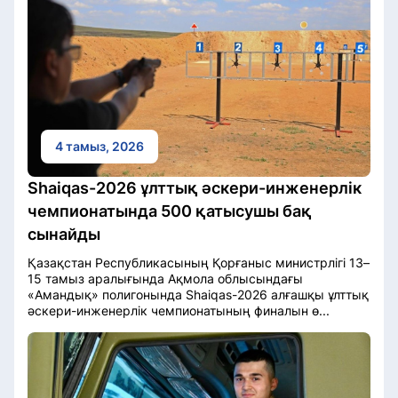
4 тамыз, 2026
Shaiqas-2026 ұлттық әскери-инженерлік
чемпионатында 500 қатысушы бақ
сынайды
Қазақстан Республикасының Қорғаныс министрлігі 13–
15 тамыз аралығында Ақмола облысындағы
«Амандық» полигонында Shaiqas-2026 алғашқы ұлттық
әскери-инженерлік чемпионатының финалын ө...