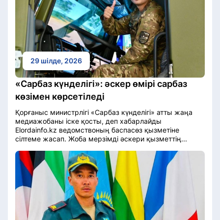
29 шілде, 2026
«Сарбаз күнделігі»: әскер өмірі сарбаз
көзімен көрсетіледі
Қорғаныс министрлігі «Сарбаз күнделігі» атты жаңа
медиажобаны іске қосты, деп хабарлайды
Elordainfo.kz ведомствоның баспасөз қызметіне
сілтеме жасап. Жоба мерзімді әскери қызметтің...