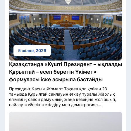
5 шілде, 2026
Қазақстанда «Күшті Президент – ықпалды
Құрылтай – есеп беретін Үкімет»
формуласы іске асырыла бастайды
Президент Қасым-Жомарт Тоқаев қол қойған 23
тамызда Құрылтай сайлауын өткізу туралы Жарлық
еліміздің саяси дамуының жаңа кезеңіне жол ашып,
сайлау жүйесін жетілдіру мен демократиял...