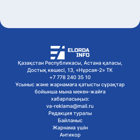
Қазақстан Республикасы, Астана қаласы,
Достық көшесі, 13, «Нұрсая-2» ТК
+7 778 240 35 10
Ұсыныс және жарнамаға қатысты сұрақтар
бойынша мына мекен-жайға
хабарласыңыз:
va-reklama@mail.ru
Редакция туралы
Байланыс
Жарнама үшін
Антикор