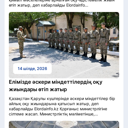
өтіп жатыр, деп хабарлайды Elordainfo...
14 шілде, 2026
Елімізде әскери міндеттілердің оқу
жиындары өтіп жатыр
Қазақстан Қарулы күштерінде әскери міндеттілер бір
айлық оқу жиындарына қатысып жатыр, деп
хабарлайды Elordainfo.kz Қорғаныс министрлігіне
сілтеме жасап. Министрліктің мәліметінше,...