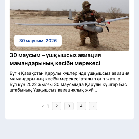
30 маусым, 2026
30 маусым – ұшқышсыз авиация
мамандарының кәсіби мерекесі
Бүгін Қазақстан Қарулы күштерінде ұшқышсыз авиация
мамандарының кәсіби мерекесі аталып өтіп жатыр.
Бұл күн 2022 жылғы 30 маусымда Қарулы күштер Бас
штабының Ұшқышсыз авиациялық жүй...
‹
1
2
3
4
›