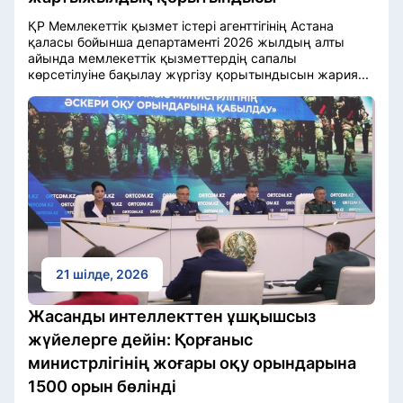
ҚР Мемлекеттік қызмет істері агенттігінің Астана
қаласы бойынша департаменті 2026 жылдың алты
айында мемлекеттік қызметтердің сапалы
көрсетілуіне бақылау жүргізу қорытындысын жария...
21 шілде, 2026
Жасанды интеллекттен ұшқышсыз
жүйелерге дейін: Қорғаныс
министрлігінің жоғары оқу орындарына
1500 орын бөлінді