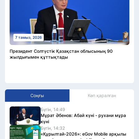
7 тамыз, 2026
Президент Солтүстік Қазақстан облысының 90
жылдығымен құттықтады
Соңғы
Көп қаралған
Бүгін, 14:49
Мұрат Әбенов: Абай күні - рухани мұра
күні
Бүгін, 14:32
«Құрылтай-2026»: eGov Mobile арқылы