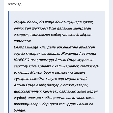
жеткізді.
«Бұдан бөлек, біз жаңа Конституцияда қазақ
елінің төл шежіресі Ұлы даланың мыңдаған
жылдық тарихымен сабақтас екенін айқын
көрсеттік.
Елордамызда Ұлы дала өркениетіне арналған
зәулім ғимарат салынады. Жақында Астанада
ЮНЕСКО-ның аясында Алтын Орда мұрасын
зерттеу ісіне арналған халықаралық симпозиум
өткізілді. Мұның бәрі мемлекеттігіміздің
тұғырын нығайта түсуге зор ықпал етеді.
Алтын Орда өзінің басқару институттары,
дипломатиялық қызметі, байланыс және кеден
жүйесі, әлемде мойындалған валютасы, озық
инновациялары бар орта ғасырдағы алып ел
болды.