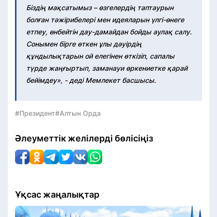
Біздің мақсатымыз – өзгелердің таптаурын
болған тәжірибелері мен идеяларын үлгі-өнеге
етпеу, өнбейтін дау-дамайдан бойды аулақ салу.
Сонымен бірге өткен ұлы дәуірдің
құндылықтарын ой елегінен өткізіп, сапалы
түрде жаңғыртып, заманауи өркениетке қарай
бейімдеу», - деді Мемлекет басшысы.
#Президент
#Алтын Орда
Әлеуметтік желілерді бөлісіңіз
Ұқсас жаңалықтар