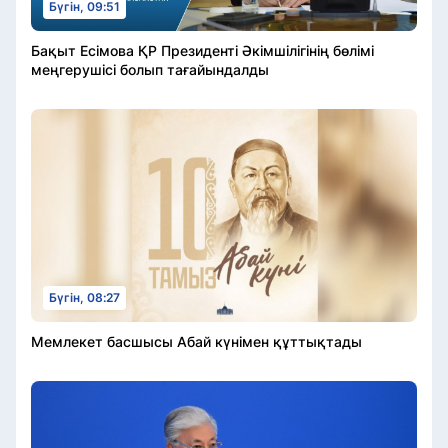
Бүгін, 09:51
Бақыт Есімова ҚР Президенті Әкімшілігінің бөлімі
меңгерушісі болып тағайындалды
Бүгін, 08:27
Мемлекет басшысы Абай күнімен құттықтады