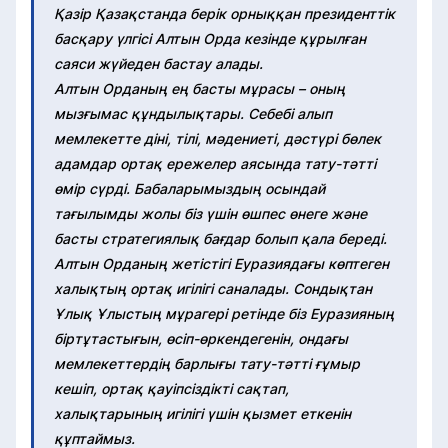
Қазір Қазақстанда берік орныққан президенттік
басқару үлгісі Алтын Орда кезінде құрылған
саяси жүйеден бастау алады.
Алтын Орданың ең басты мұрасы – оның
мызғымас құндылықтары. Себебі алып
мемлекетте діні, тілі, мәдениеті, дәстүрі бөлек
адамдар ортақ ережелер аясында тату-тәтті
өмір сүрді. Бабаларымыздың осындай
тағылымды жолы біз үшін өшпес өнеге және
басты стратегиялық бағдар болып қала береді.
Алтын Орданың жетістігі Еуразиядағы көптеген
халықтың ортақ игілігі саналады. Сондықтан
Ұлық Ұлыстың мұрагері ретінде біз Еуразияның
біртұтастығын, өсіп-өркендегенін, ондағы
мемлекеттердің барлығы тату-тәтті ғұмыр
кешіп, ортақ қауіпсіздікті сақтап,
халықтарының игілігі үшін қызмет еткенін
құптаймыз.