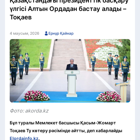
Қазақстандағы президенттік басқару
үлгісі Алтын Ордадан бастау алады –
Тоқаев
4 маусым, 2026
Ернұр Қайнар
Фото: akorda.kz
Бұл туралы Мемлекет басшысы Қасым-Жомарт
Тоқаев Ту көтеру рәсімінде айтты, деп хабарлайды
Elordainfo.kz
.