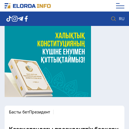
RU
Елорда жаңалықтары
Көзқарас
Саясат
Видео
Әлеумет
Әлем
Экономика
Жолдау
Спорт
Комплаенс қызметі
Мәдениет
Әдеп кодексі
Әртүрлі
Елге қызмет
Басты бет
Президент