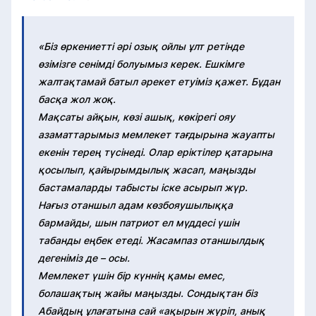
«Біз өркениетті әрі озық ойлы ұлт ретінде
өзімізге сенімді болуымыз керек. Ешкімге
жалтақтамай батыл әрекет етуіміз қажет. Бұдан
басқа жол жоқ.
Мақсаты айқын, көзі ашық, көкірегі ояу
азаматтарымыз мемлекет тағдырына жауапты
екенін терең түсінеді. Олар еріктілер қатарына
қосылып, қайырымдылық жасап, маңызды
бастамаларды табысты іске асырып жүр.
Нағыз отаншыл адам көзбояушылыққа
бармайды, шын патриот ел мүддесі үшін
табанды еңбек етеді. Жасампаз отаншылдық
дегеніміз де – осы.
Мемлекет үшін бір күннің қамы емес,
болашақтың жайы маңызды. Сондықтан біз
Абайдың ұлағатына сай «ақырын жүріп, анық