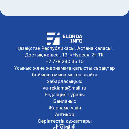
құбыласы
Бүгін, 12:46
Айгүл Мұқашева: Абайдың адамдық,
білім және еңбек туралы ойлары өзекті
Бүгін, 12:38
Қазіргі уақытта Абайға арналған 17
ғылыми жоба жүзеге асырылып
жатыр – Саясат Нұрбек
Қазақстан Республикасы, Астана қаласы,
Бүгін, 12:27
Достық көшесі, 13, «Нұрсая-2» ТК
Бүгін тамыз ҰБТ-сы басталды
+7 778 240 35 10
Бүгін, 12:08
Ұсыныс және жарнамаға қатысты сұрақтар
Астаналық ұстаздар Абай әндерін
бойынша мына мекен-жайға
орындап, тағылымды челлендж
хабарласыңыз:
бастады
va-reklama@mail.ru
Бүгін, 12:07
Редакция туралы
Екібастұзда қуаты 125 МВт болатын
Байланыс
AI-инфрақұрылым дамып келеді
Бүгін, 12:06
Жарнама үшін
Астанада Абай ескерткішіне зиялы
Антикор
қауым мен қоғам өкілдері гүл
Серіктестік құжаттары
шоқтарын қойды