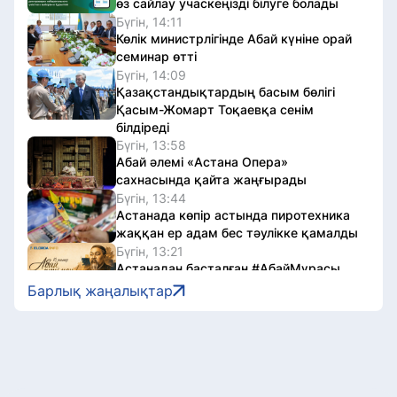
өз сайлау учаскеңізді білуге болады
Бүгін, 14:11
Көлік министрлігінде Абай күніне орай
семинар өтті
Бүгін, 14:09
Қазақстандықтардың басым бөлігі
Қасым-Жомарт Тоқаевқа сенім
білдіреді
Бүгін, 13:58
Абай әлемі «Астана Опера»
сахнасында қайта жаңғырады
Бүгін, 13:44
Астанада көпір астында пиротехника
жаққан ер адам бес тәулікке қамалды
Бүгін, 13:21
Астанадан басталған #АбайМұрасы
видеочелленджі өңірлерге жол тартты
Барлық жаңалықтар
Бүгін, 13:02
ІІМ WhatsApp аккаунтын алаяқтардан
қалай қорғау керектігін айтты
Бүгін, 12:55
Жанарбек Әшімжан: Абай – ақыл-
ойымыз бен киелі сөз құдіретінің