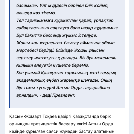
басамыз». Ұлт мүддесін бәрінен биік қойып,
алысқа көз тігеміз.
Төл тарихымызға құрметпен қарап, ұрпақтар
сабақтастығын сақтауға баса назар аударамыз.
Бұл бағытта белсенді жұмыс істелуде.
Жошы хан жерленген Ұлытау аймағына облыс
мәртебесі берілді. Елімізде Жошы ұлысын
зерттеу институты құрылды. Біз бұл мекеменің
ғылыми әлеуетін күшейте береміз.
Көп ұзамай Қазақстан тарихының жеті томдық
академиялық еңбегі жарыққа шығады. Оның
бір томы түгелдей Алтын Орда тақырыбына
арналды», - деді Президент.
Қасым-Жомарт Тоқаев қазіргі Қазақстанда берік
орныққан президенттік басқару үлгісі Алтын Орда
кезінде құрылған саяси жүйеден бастау алатынын