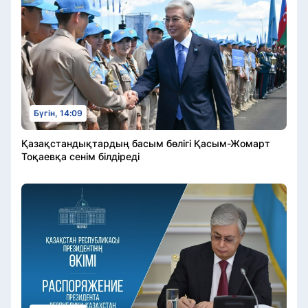
Бүгін, 14:09
Қазақстандықтардың басым бөлігі Қасым-Жомарт
Тоқаевқа сенім білдіреді