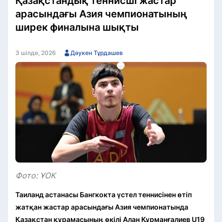
Қазақстандық теннисші жастар
арасындағы Азия чемпионатының
ширек финалына шықты
3 шілде, 2026
Дәукен Тұрдашев
Фото: ҰОК
Таиланд астанасы Бангкокта үстел теннисінен өтіп
жатқан жастар арасындағы Азия чемпионатында
Қазақстан құрамасының өкілі Алан Құрманғалиев U19