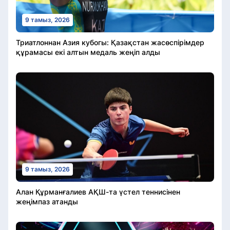
9 тамыз, 2026
Триатлоннан Азия кубогы: Қазақстан жасөспірімдер
құрамасы екі алтын медаль жеңіп алды
9 тамыз, 2026
Алан Құрманғалиев АҚШ-та үстел теннисінен
жеңімпаз атанды