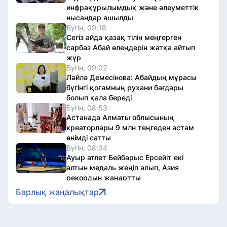
инфрақұрылымдық және әлеуметтік
нысандар ашылды
Бүгін, 09:18
Сегіз айда қазақ тілін меңгерген
сарбаз Абай өлеңдерін жатқа айтып
жүр
Бүгін, 09:02
Ләйлә Демесінова: Абайдың мұрасы
бүгінгі қоғамның рухани бағдары
болып қала береді
Бүгін, 08:53
Астанада Алматы облысының
креаторлары 9 млн теңгеден астам
өнімді сатты
Бүгін, 08:34
Ауыр атлет Бейбарыс Ерсейіт екі
алтын медаль жеңіп алып, Азия
рекордын жаңартты
Бүгін, 08:27
Барлық жаңалықтар
Мемлекет басшысы Абай күнімен
құттықтады
Бүгін, 07:01