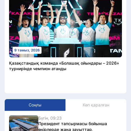
9 тамыз, 2026
Қазақстандық команда «Болашақ ойындары – 2026»
турнирінде чемпион атанды
Соңғы
Көп қаралған
Бүгін, 09:23
Президент тапсырмасы бойынша
өңірлерде жаңа зауыттар,