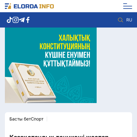
RU
Елорда жаңалықтары
Көзқарас
Саясат
Видео
Әлеумет
Әлем
Экономика
Жолдау
Спорт
Комплаенс қызметі
Мәдениет
Әдеп кодексі
Әртүрлі
Елге қызмет
Басты бет
Спорт