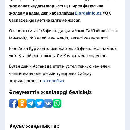
жас санатындағы жарыстың ширек финалына
жолдама алды, деп хабарлайды
Elordainfo.kz
ҰОК
баспасөз қызметіне сілтеме жасап
.
Отандасымыз 1/8 финалда қытайлық Тайбэй өкілі Чэн
Минсюйді 4:3 есебімен жеңіп, келесі кезеңге өтті.
Енді Алан Құрманғалиев жартылай финал жолдамасы
үшін Қытай спортшысы Ли Хэчэньмен кездеседі.
Бұған дейін Астанада өтетін үстел теннисінен әлем
чемпионатының ресми тұмарына байқау
жарияланғанын
жазғанбыз
.
Әлеуметтік желілерді бөлісіңіз
Ұқсас жаңалықтар