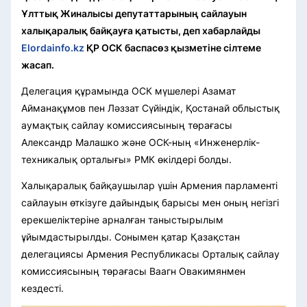
Ұлттық Жиналысы депутаттарының сайлауын
халықаралық байқауға қатысты, деп хабарлайды
Elordainfo.kz
ҚР
ОСК
баспасөз қызметіне сілтеме
жасап.
Делегация құрамында ОСК мүшелері Азамат
Айманақұмов пен Ләззат Сүйіндік, Қостанай облыстық
аумақтық сайлау комиссиясының төрағасы
Александр Малашко және ОСК-ның «Инженерлік-
техникалық орталығы» РМК өкілдері болды.
Халықаралық байқаушылар үшін Армения парламенті
сайлауын өткізуге дайындық барысы мен оның негізгі
ерекшеліктеріне арналған таныстырылым
ұйымдастырылды. Сонымен қатар Қазақстан
делегациясы Армения Республикасы Орталық сайлау
комиссиясының төрағасы Ваагн Овакимянмен
кездесті.