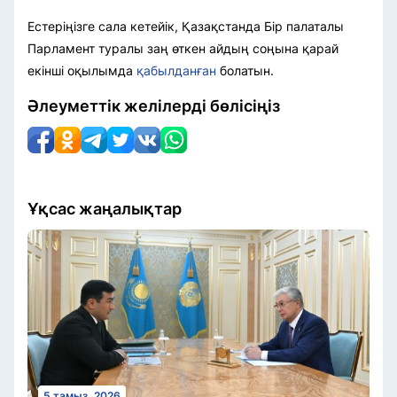
Естеріңізге сала кетейік, Қазақстанда Бір палаталы
Парламент туралы заң өткен айдың соңына қарай
екінші оқылымда
қабылданған
болатын.
Әлеуметтік желілерді бөлісіңіз
Ұқсас жаңалықтар
5 тамыз, 2026