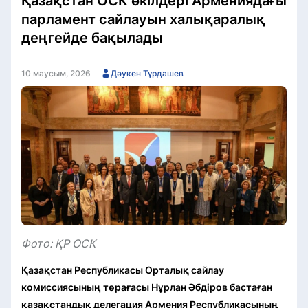
Қазақстан ОСК өкілдері Армениядағы
парламент сайлауын халықаралық
деңгейде бақылады
10 маусым, 2026
Дәукен Тұрдашев
Фото: ҚР ОСК
Қазақстан Республикасы Орталық сайлау
комиссиясының төрағасы Нұрлан Әбдіров бастаған
қазақстандық делегация Армения Республикасының