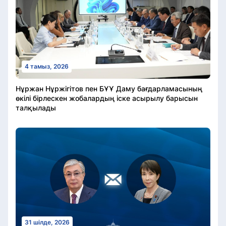
4 тамыз, 2026
Нұржан Нұржігітов пен БҰҰ Даму бағдарламасының
өкілі бірлескен жобалардың іске асырылу барысын
талқылады
31 шілде, 2026