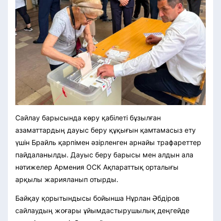
Сайлау барысында көру қабілеті бұзылған
азаматтардың дауыс беру құқығын қамтамасыз ету
үшін Брайль қарпімен әзірленген арнайы трафареттер
пайдаланылды. Дауыс беру барысы мен алдын ала
нәтижелер Армения ОСК Ақпараттық орталығы
арқылы жарияланып отырды.
Байқау қорытындысы бойынша Нұрлан Әбдіров
сайлаудың жоғары ұйымдастырушылық деңгейде