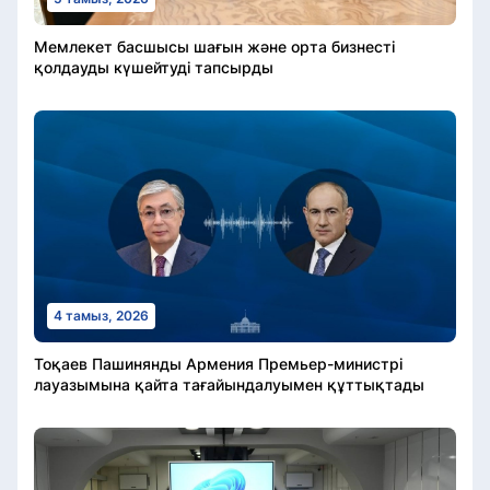
Мемлекет басшысы шағын және орта бизнесті
қолдауды күшейтуді тапсырды
4 тамыз, 2026
Тоқаев Пашинянды Армения Премьер-министрі
лауазымына қайта тағайындалуымен құттықтады