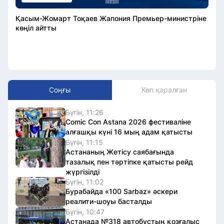
Қасым-Жомарт Тоқаев Жапония Премьер-министріне
көңіл айтты
Соңғы
Көп қаралған
Бүгін, 11:26
Comic Con Astana 2026 фестиваліне
алғашқы күні 16 мың адам қатысты
Бүгін, 11:15
Астананың Жетісу саябағында
тазалық пен тәртіпке қатысты рейд
жүргізілді
Бүгін, 11:02
Бурабайда «100 Sarbaz» әскери
реалити-шоуы басталды
Бүгін, 10:47
Астанада №318 автобустың қозғалыс