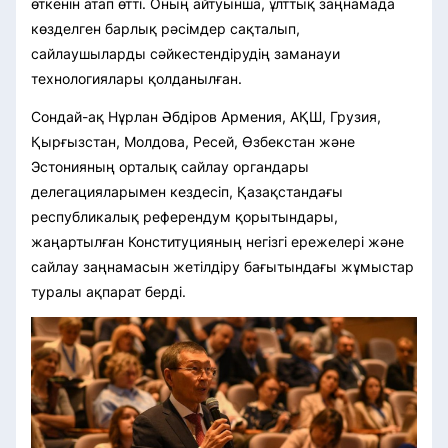
өткенін атап өтті. Оның айтуынша, ұлттық заңнамада
көзделген барлық рәсімдер сақталып,
сайлаушыларды сәйкестендірудің заманауи
технологиялары қолданылған.
Сондай-ақ Нұрлан Әбдіров Армения, АҚШ, Грузия,
Қырғызстан, Молдова, Ресей, Өзбекстан және
Эстонияның орталық сайлау органдары
делегацияларымен кездесіп, Қазақстандағы
республикалық референдум қорытындары,
жаңартылған Конституцияның негізгі ережелері және
сайлау заңнамасын жетілдіру бағытындағы жұмыстар
туралы ақпарат берді.