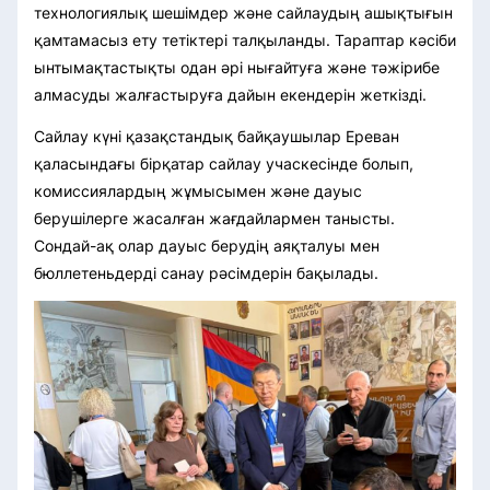
технологиялық шешімдер және сайлаудың ашықтығын
қамтамасыз ету тетіктері талқыланды. Тараптар кәсіби
ынтымақтастықты одан әрі нығайтуға және тәжірибе
алмасуды жалғастыруға дайын екендерін жеткізді.
Сайлау күні қазақстандық байқаушылар Ереван
қаласындағы бірқатар сайлау учаскесінде болып,
комиссиялардың жұмысымен және дауыс
берушілерге жасалған жағдайлармен танысты.
Сондай-ақ олар дауыс берудің аяқталуы мен
бюллетеньдерді санау рәсімдерін бақылады.