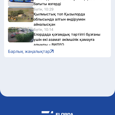
бағыты өзгерді
Бүгін, 10:29
Қылмыстық топ Қызылорда
облысында алтын өндірумен
айналысқан
Бүгін, 10:14
Елордада қоғамдық тәртіпті бұзғаны
үшін екі азамат әкімшілік қамауға
алынды – ВИДЕО
Бүгін, 10:01
Барлық жаңалықтар
Қазақстандық мектеп директорлары
Қытайда жасанды интеллектіні білім
саласына енгізу тәжірибесін меңгерді
Бүгін, 09:46
Блогер Қайсар Қамза Вьетнамнан
Қазақстанға экстрадицияланды
Бүгін, 09:35
Қазақстандық ескекшілер
Жапониядағы Азия чемпионатында екі
алтын медаль жеңіп алды
Бүгін, 09:17
Comic Con Astana 2026 фестивалінің