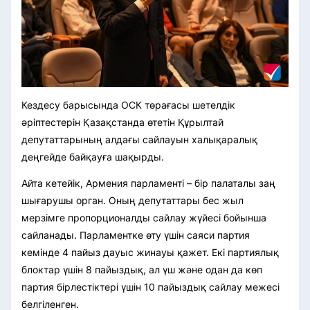
Кездесу барысында ОСК төрағасы шетелдік
әріптестерін Қазақстанда өтетін Құрылтай
депутаттарының алдағы сайлауын халықаралық
деңгейде байқауға шақырды.
Айта кетейік, Армения парламенті – бір палаталы заң
шығарушы орган. Оның депутаттары бес жыл
мерзімге пропорционалды сайлау жүйесі бойынша
сайланады. Парламентке өту үшін саяси партия
кемінде 4 пайыз дауыс жинауы қажет. Екі партиялық
блоктар үшін 8 пайыздық, ал үш және одан да көп
партия бірлестіктері үшін 10 пайыздық сайлау межесі
белгіленген.