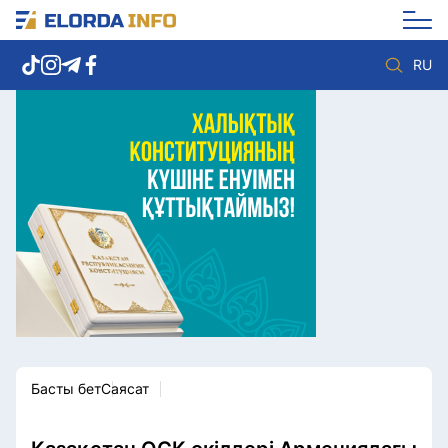
RU
Елорда жаңалықтары
Көзқарас
Саясат
Видео
Әлеумет
Әлем
Экономика
Жолдау
Спорт
Комплаенс қызметі
Мәдениет
Әдеп кодексі
Әртүрлі
Елге қызмет
Басты бет
Саясат