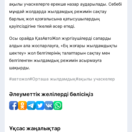
ақылы учаскелерге ерекше назар аударылады. Себебі
мұндай жолдарда жылдамдық режимін сақтау
барлық жол қозғалысына қатысушылардың
қауіпсіздігіне тікелей әсер етеді.
Осы орайда ҚазАвтоЖол жүргізушілерді сапарды
алдын ала жоспарлауға, «Ең жоғары жылдамдықты
шектеу» жол белгілерінің талаптарын сақтау мен
белгіленген жылдамдық режимін асырмауға
шақырды.
#автожол
#Орташа жылдамдық
#ақылы учаскелер
Әлеуметтік желілерді бөлісіңіз
Ұқсас жаңалықтар