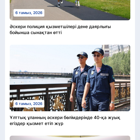
6 тамыз, 2026
Әскери полиция қызметшілері дене даярлығы
бойынша сынақтан өтті
6 тамыз, 2026
Ұлттық ұланның әскери бөлімдерінде 40-қа жуық
егіздер қызмет етіп жүр