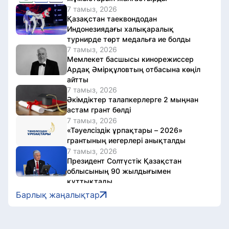
7 тамыз, 2026
Қазақстан таеквондодан
Индонезиядағы халықаралық
турнирде төрт медальға ие болды
7 тамыз, 2026
Мемлекет басшысы кинорежиссер
Ардақ Әмірқұловтың отбасына көңіл
айтты
7 тамыз, 2026
Әкімдіктер талапкерлерге 2 мыңнан
астам грант бөлді
7 тамыз, 2026
«Тәуелсіздік ұрпақтары – 2026»
грантының иегерлері анықталды
7 тамыз, 2026
Президент Солтүстік Қазақстан
облысының 90 жылдығымен
құттықтады
7 тамыз, 2026
Барлық жаңалықтар
Қазақстанда аккредиттеу
цифрландырылып жатыр
7 тамыз, 2026