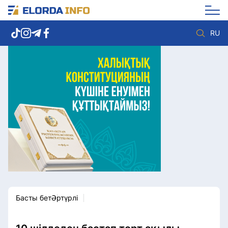
RU
Елорда жаңалықтары
Көзқарас
Саясат
Видео
Әлеумет
Әлем
Экономика
Жолдау
Спорт
Комплаенс қызметі
Мәдениет
Әдеп кодексі
Әртүрлі
Елге қызмет
Басты бет
Әртүрлі