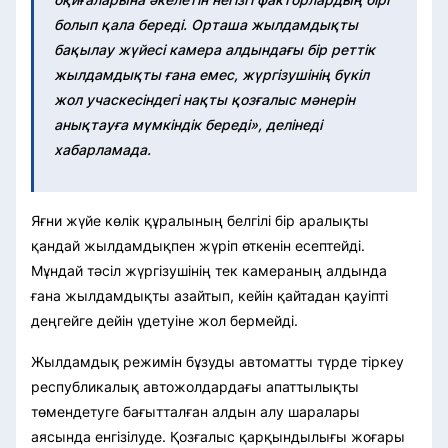
болып қала береді. Орташа жылдамдықты
бақылау жүйесі камера алдындағы бір реттік
жылдамдықты ғана емес, жүргізушінің бүкіл
жол учаскесіндегі нақты қозғалыс мәнерін
анықтауға мүмкіндік береді», делінеді
хабарламада.
Яғни жүйе көлік құралының белгілі бір аралықты
қандай жылдамдықпен жүріп өткенін есептейді.
Мұндай тәсіл жүргізушінің тек камераның алдында
ғана жылдамдықты азайтып, кейін қайтадан қауіпті
деңгейге дейін үдетуіне жол бермейді.
Жылдамдық режимін бұзуды автоматты түрде тіркеу
республикалық автожолдардағы апаттылықты
төмендетуге бағытталған алдын алу шаралары
аясында енгізілуде. Қозғалыс қарқындылығы жоғары