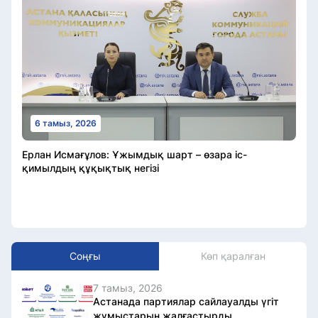
6 тамыз, 2026
Ерлан Исмағұлов: Ұжымдық шарт – өзара іс-
қимылдың құқықтық негізі
Соңғы
Көп қаралған
7 тамыз, 2026
Астанада партиялар сайлауалды үгіт
жұмыстарын жалғастырды