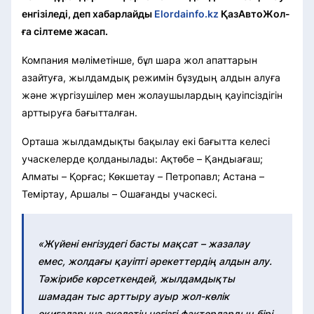
енгізіледі, деп хабарлайды
Elordainfo.kz
ҚазАвтоЖол-
ға сілтеме жасап.
Компания мәліметінше, бұл шара жол апаттарын
азайтуға, жылдамдық режимін бұзудың алдын алуға
және жүргізушілер мен жолаушылардың қауіпсіздігін
арттыруға бағытталған.
Орташа жылдамдықты бақылау екі бағытта келесі
учаскелерде қолданылады: Ақтөбе – Қандыағаш;
Алматы – Қорғас; Көкшетау – Петропавл; Астана –
Теміртау, Аршалы – Ошағанды учаскесі.
«Жүйені енгізудегі басты мақсат – жазалау
емес, жолдағы қауіпті әрекеттердің алдын алу.
Тәжірибе көрсеткендей, жылдамдықты
шамадан тыс арттыру ауыр жол-көлік
оқиғаларына әкелетін негізгі факторлардың бірі