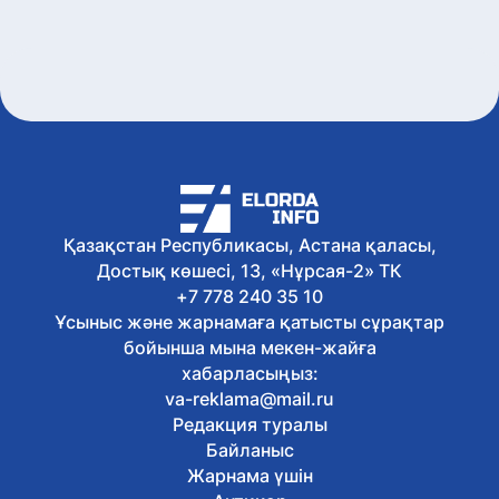
ШҚО-да фитосанитариялық бақылау
бекеттерінің жұмысы тексерілді
7 тамыз, 2026
Елордада адам папилломасы
вирусына қарсы вакцинация
жалғасуда
7 тамыз, 2026
Ұлытауда «Қызылорда – Жезқазған»
жолын жаңғырту жұмыстары
жалғасуда
7 тамыз, 2026
Қазақстан Республикасы, Астана қаласы,
Елімізде 12 өңірде 1 850 төсек-орынды
Достық көшесі, 13, «Нұрсая-2» ТК
қамтитын оңалту орталықтарын салу
жобасы іске асырылуда
+7 778 240 35 10
7 тамыз, 2026
Ұсыныс және жарнамаға қатысты сұрақтар
Қарулы күштерде Абай
бойынша мына мекен-жайға
шығармаларын оқудан челлендж
хабарласыңыз:
басталды
va-reklama@mail.ru
7 тамыз, 2026
Редакция туралы
Соңғы жылдары азаматтардың
сайлауға қатысу белсендігі артты –
Байланыс
сауалнама
Жарнама үшін
7 тамыз, 2026