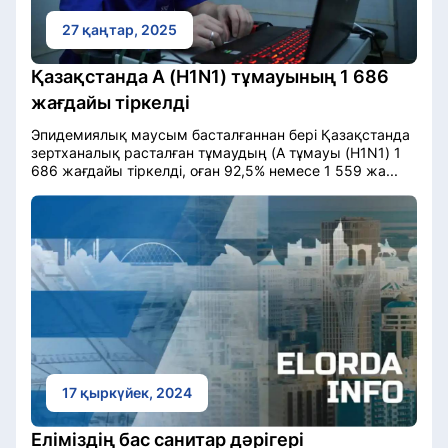
27 қаңтар, 2025
Қазақстанда А (H1N1) тұмауының 1 686
жағдайы тіркелді
Эпидемиялық маусым басталғаннан бері Қазақстанда
зертханалық расталған тұмаудың (А тұмауы (H1N1) 1
686 жағдайы тіркелді, оған 92,5% немесе 1 559 жа...
17 қыркүйек, 2024
Еліміздің бас санитар дәрігері