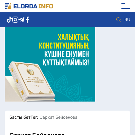
RU
Елорда жаңалықтары
Көзқарас
Саясат
Видео
Әлеумет
Әлем
Экономика
Жолдау
Спорт
Комплаенс қызметі
Мәдениет
Әдеп кодексі
Әртүрлі
Елге қызмет
Басты бет
Тег:
Сархат Бейсенова