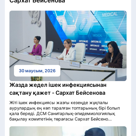
Сархат Бейсенова
30 маусым, 2026
Жазда жедел ішек инфекциясынан
сақтану қажет - Сархат Бейсенова
Жіті ішек инфекциясы жазғы кезеңде жұқпалы
аурулардың ең көп таралған топтарының бірі болып
қала береді. ДСМ Санитарлық-эпидемиологиялық
бақылау комитетінің төрағасы Сархат Бейсено...