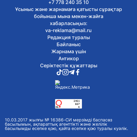
+7 778 240 35 10
Ұсыныс және жарнамаға қатысты сұрақтар
бойынша мына мекен-жайға
хабарласыңыз:
va-reklama@mail.ru
Редакция туралы
Байланыс
Жарнама үшін
Антикор
Серіктестік құжаттары
10.03.2017 жылғы № 16386-СИ мерзімді баспасөз
басылымын, ақпараттық агенттікті және желілік
басылымды есепке қою, қайта есепке қою туралы куәлік.