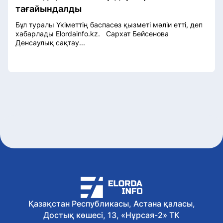
тағайындалды
Бұл туралы Үкіметтің баспасөз қызметі мәліи етті, деп
хабарлады Elordainfo.kz. Сархат Бейсенова
Денсаулық сақтау...
Қазақстан Республикасы, Астана қаласы,
Достық көшесі, 13, «Нұрсая-2» ТК