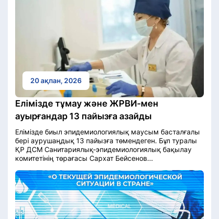
20 ақпан, 2026
Елімізде тұмау және ЖРВИ-мен
ауырғандар 13 пайызға азайды
Елімізде биыл эпидемиологиялық маусым басталғалы
бері аурушаңдық 13 пайызға төмендеген. Бұл туралы
ҚР ДСМ Санитариялық-эпидемиологиялық бақылау
комитетінің төрағасы Сархат Бейсенов...