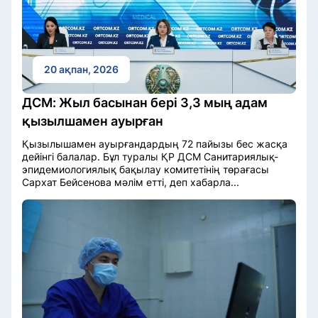
20 ақпан, 2026
ДСМ: Жыл басынан бері 3,3 мың адам
қызылшамен ауырған
Қызылышамен ауырғандардың 72 пайызы бес жасқа
дейінгі балалар. Бұл туралы ҚР ДСМ Санитариялық-
эпидемиологиялық бақылау комитетінің төрағасы
Сархат Бейсенова мәлім етті, деп хабарла...