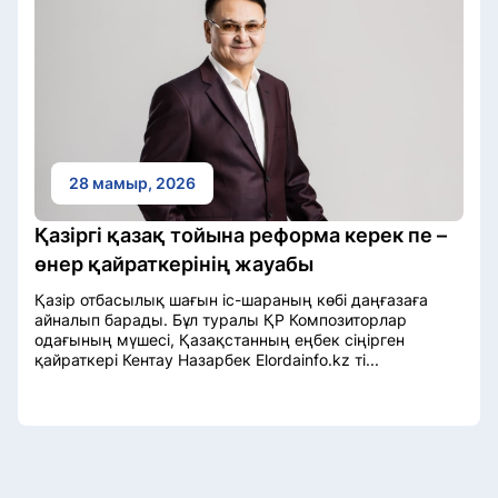
28 мамыр, 2026
Қазіргі қазақ тойына реформа керек пе –
өнер қайраткерінің жауабы
Қазір отбасылық шағын іс-шараның көбі даңғазаға
айналып барады. Бұл туралы ҚР Композиторлар
одағының мүшесі, Қазақстанның еңбек сіңірген
қайраткері Кентау Назарбек Elordainfo.kz ті...