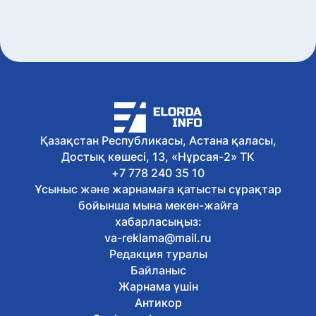
Қазақстан Республикасы, Астана қаласы,
Достық көшесі, 13, «Нұрсая-2» ТК
+7 778 240 35 10
Ұсыныс және жарнамаға қатысты сұрақтар
бойынша мына мекен-жайға
хабарласыңыз:
va-reklama@mail.ru
Редакция туралы
Байланыс
Жарнама үшін
Антикор