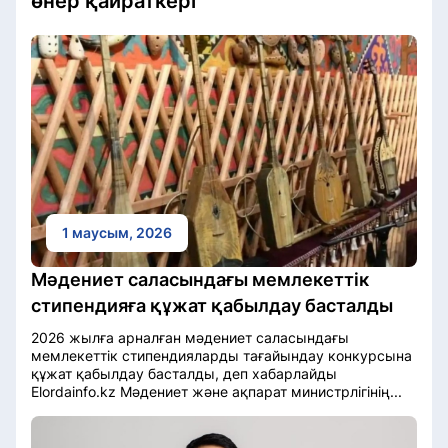
өнер қайраткері
1 маусым, 2026
Мәдениет саласындағы мемлекеттік
стипендияға құжат қабылдау басталды
2026 жылға арналған мәдениет саласындағы
мемлекеттік стипендияларды тағайындау конкурсына
құжат қабылдау басталды, деп хабарлайды
Elordainfo.kz Мәдениет және ақпарат министрлігінің...