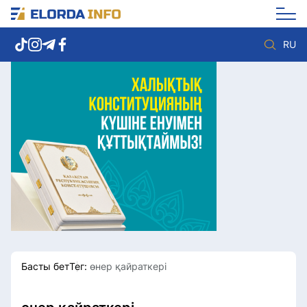
RU
Елорда жаңалықтары
Көзқарас
Саясат
Видео
Әлеумет
Әлем
Экономика
Жолдау
Спорт
Комплаенс қызметі
Мәдениет
Әдеп кодексі
Әртүрлі
Елге қызмет
Басты бет
Тег:
өнер қайраткері