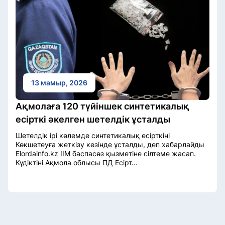
13 мамыр, 2026
Ақмолаға 120 түйіншек синтетикалық
есірткі әкелген шетелдік ұсталды
Шетелдік ірі көлемде синтетикалық есірткіні
Көкшетеуға жеткізу кезінде ұсталды, деп хабарлайды
Elordainfo.kz ІІМ баспасөз қызметіне сілтеме жасап.
Күдіктіні Ақмола облысы ПД Есірт...