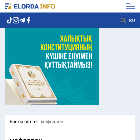
RU
Елорда жаңалықтары
Көзқарас
Саясат
Видео
Әлеумет
Әлем
Экономика
Жолдау
Спорт
Комплаенс қызметі
Мәдениет
Әдеп кодексі
Әртүрлі
Елге қызмет
Басты бет
Тег:
мефедрон