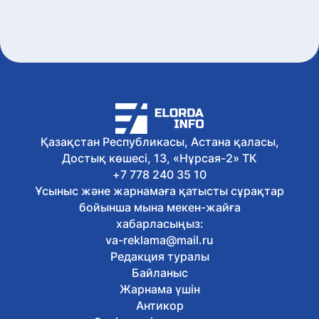
Қазақстан Республикасы, Астана қаласы,
Достық көшесі, 13, «Нұрсая-2» ТК
+7 778 240 35 10
Ұсыныс және жарнамаға қатысты сұрақтар
бойынша мына мекен-жайға
хабарласыңыз:
va-reklama@mail.ru
Редакция туралы
Байланыс
Жарнама үшін
Антикор