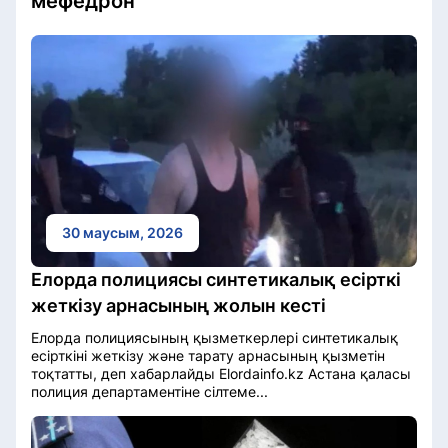
мефедрон
30 маусым, 2026
Елорда полициясы синтетикалық есірткі
жеткізу арнасының жолын кесті
Елорда полициясының қызметкерлері синтетикалық
есірткіні жеткізу және тарату арнасының қызметін
тоқтатты, деп хабарлайды Elordainfo.kz Астана қаласы
полиция департаментіне сілтеме...