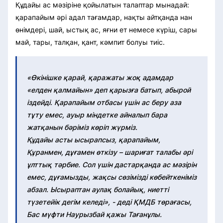
Құдайы ас мәзіріне қойылатын талаптар мынадай:
қарапайым әрі адал тағамдар, нақты айтқанда нан
өнімдері, шай, ыстық ас, яғни ет немесе күріш, сары
май, тары, талқан, қант, кәмпит болуы тиіс.
«Өкінішке қарай, қаражаты жоқ адамдар
«елден қалмайын» деп қарызға батып, абырой
іздейді. Қарапайым отбасы үшін ас беру аза
тұту емес, ауыр міндетке айналып бара
жатқанын бәріміз көріп жүрміз.
Құдайы асты ысырапсыз, қарапайым,
Құранмен, дұғамен өткізу – шариғат талабы әрі
ұлттық тәрбие. Сол үшін дастарқанда ас мәзірін
емес, дұғамызды, жақсы сөзімізді көбейткеніміз
абзал. Ысыраптан аулақ болайық, ниетті
түзетейік дегім келеді», - деді ҚМДБ төрағасы,
Бас мүфти Наурызбай қажы Тағанұлы.