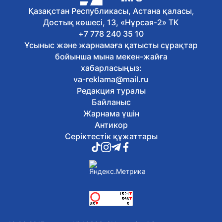
7 тамыз, 2026
Қазақстан Республикасы, Астана қаласы,
Қазақстан таеквондодан
Достық көшесі, 13, «Нұрсая-2» ТК
Индонезиядағы халықаралық
турнирде төрт медальға ие болды
+7 778 240 35 10
7 тамыз, 2026
Ұсыныс және жарнамаға қатысты сұрақтар
Мемлекет басшысы кинорежиссер
бойынша мына мекен-жайға
Ардақ Әмірқұловтың отбасына көңіл
хабарласыңыз:
айтты
va-reklama@mail.ru
7 тамыз, 2026
Редакция туралы
Әкімдіктер талапкерлерге 2 мыңнан
астам грант бөлді
Байланыс
7 тамыз, 2026
Жарнама үшін
«Тәуелсіздік ұрпақтары – 2026»
Антикор
грантының иегерлері анықталды
Серіктестік құжаттары
7 тамыз, 2026
Президент Солтүстік Қазақстан
облысының 90 жылдығымен
құттықтады
7 тамыз, 2026
Қазақстанда аккредиттеу
цифрландырылып жатыр
7 тамыз, 2026
ШҚО-да фитосанитариялық бақылау