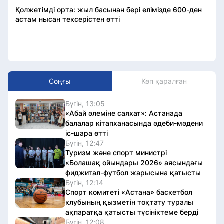
Қолжетімді орта: жыл басынан бері елімізде 600-ден
астам нысан тексерістен өтті
Соңғы
Көп қаралған
Бүгін, 13:05
«Абай әлеміне саяхат»: Астанада
балалар кітапханасында әдеби-мәдени
іс-шара өтті
Бүгін, 12:47
Туризм және спорт министрі
«Болашақ ойындары 2026» аясындағы
фиджитал-футбол жарысына қатысты
Бүгін, 12:14
Спорт комитеті «Астана» баскетбол
клубының қызметін тоқтату туралы
ақпаратқа қатысты түсініктеме берді
Бүгін, 12:08