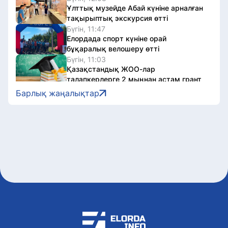
Ұлттық музейде Абай күніне арналған
тақырыптық экскурсия өтті
Бүгін, 11:47
Елордада спорт күніне орай
бұқаралық велошеру өтті
Бүгін, 11:03
Қазақстандық ЖОО-лар
талапкерлерге 2 мыңнан астам грант
ұсынады
Барлық жаңалықтар
Бүгін, 10:08
Швейцариядағы Grand Slam турниріне
қатысатын қазақстандық
дзюдошылар белгілі болды
Бүгін, 09:05
Елордада 2 автобустың қозғалыс
бағыты өзгерді
Бүгін, 08:04
Бүгін Астанада ауа райы қандай
болады
7 тамыз, 2026
Астанада партиялар сайлауалды үгіт
жұмыстарын жалғастырды