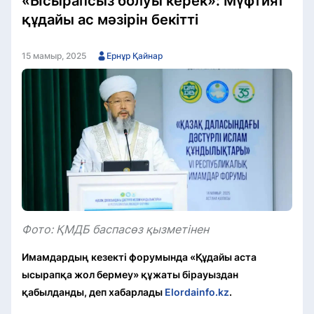
«Ысырапсыз болуы керек»: Мүфтият
құдайы ас мәзірін бекітті
15 мамыр, 2025
Ернұр Қайнар
Фото: ҚМДБ баспасөз қызметінен
Имамдардың кезекті форумында «Құдайы аста
ысырапқа жол бермеу» құжаты бірауыздан
қабылданды, деп хабарлады
Elordainfo.kz
.