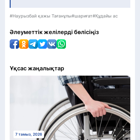
#Наурызбай қажы Тағанұлы
#шариғат
#Құдайы ас
Әлеуметтік желілерді бөлісіңіз
Ұқсас жаңалықтар
7 тамыз, 2026