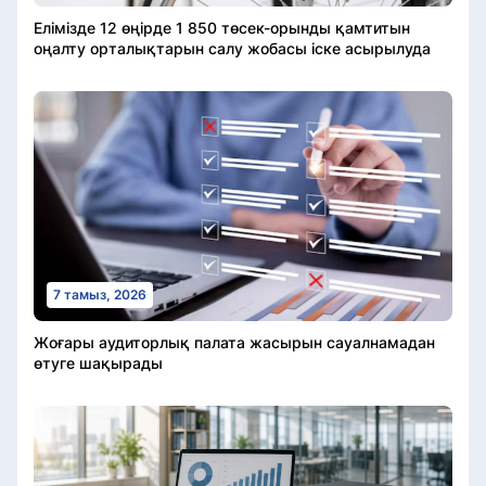
Елімізде 12 өңірде 1 850 төсек-орынды қамтитын
оңалту орталықтарын салу жобасы іске асырылуда
7 тамыз, 2026
Жоғары аудиторлық палата жасырын сауалнамадан
өтуге шақырады