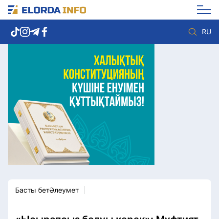
RU
Елорда жаңалықтары
Көзқарас
Саясат
Видео
Әлеумет
Әлем
Экономика
Жолдау
Спорт
Комплаенс қызметі
Мәдениет
Әдеп кодексі
Әртүрлі
Елге қызмет
Басты бет
Әлеумет