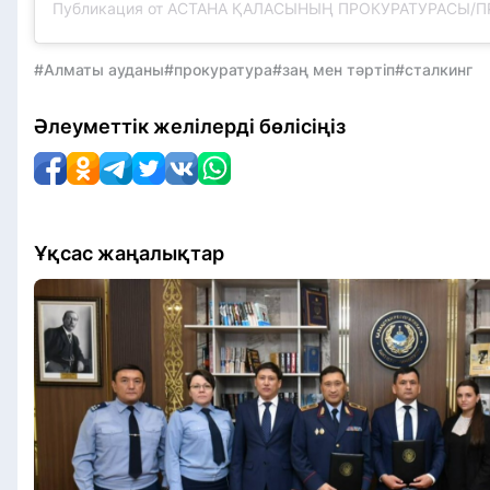
#Алматы ауданы
#прокуратура
#заң мен тәртіп
#сталкинг
Әлеуметтік желілерді бөлісіңіз
Ұқсас жаңалықтар