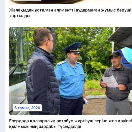
Жалақыдан ұсталған алиментті аудармаған жұмыс беруші
тартылды
6 тамыз, 2026
Елордада қалааралық автобус жүргізушілеріне жол қауіпсізд
қылмысының зардабы түсіндірілді