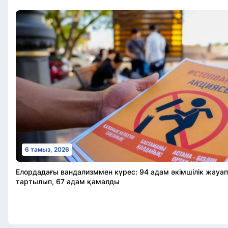
6 тамыз, 2026
Елордадағы вандализммен күрес: 94 адам әкімшілік жау
тартылып, 67 адам қамалды