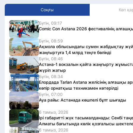
Соңғы
Көп қа
Бүгін, 09:17
Comic Con Astana 2026 фестивалінің алғашқы
Бүгін, 08:59
Ақмола облысындағы сумен жабдықтау жүй
жаңғыртуға 1,4 млрд теңге бөлінді
Бүгін, 08:46
Астана-1 вокзалын қайта жаңғырту жұмыс
жүріп жатыр
Бүгін, 08:34
Елордада Tarlan Astana желісінің алғашқы 
көпір орнатқыш техникамен көтерілді
Бүгін, 07:00
Ауа райы: Астанада көшпелі бұлт шығады
6 тамыз, 2026
Ірі габаритті жүк тасымалданады: Сенбі таң
Алматы бағытында көлік қозғалысы шектеле
6 тамыз, 2026