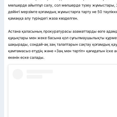
мөлшерде айыппұл салу, сол мөлшерде түзеу жұмыстары, 
дейінгі мерзімге қоғамдық жұмыстарға тарту не 50 тәулікке
қамаққа алу түріндегі жаза көзделген.
Астана қаласының прокуратурасы азаматтарды өзге ада
құқықтары мен жеке басына қол сұғылмаушылықты құрме
шақырады, сондай-ақ заң талаптарын сақтау қоғамдық қауі
қамтамасыз етудің және «Заң мен тәртіп» қағидатын іске а
екенін еске салады.