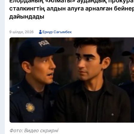
Елорданың «Алматы» аудандық прокур
сталкингтің алдын алуға арналған бейне
дайындады
9 шілде, 2026
Ернұр Сағымбек
Фото: Видео скрирні