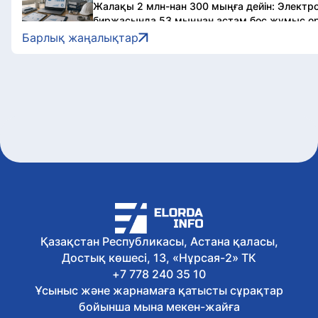
Жалақы 2 млн-нан 300 мыңға дейін: Электр
биржасында 53 мыңнан астам бос жұмыс о
6 тамыз, 2026
Барлық жаңалықтар
ІІМ «Кітап оқитын ұлт» республикалық жоба
қосылды
6 тамыз, 2026
20-дан астам қазақстандық Африканың ең би
Килиманджаро шыңына шықты
6 тамыз, 2026
Астанада демалыс күндері ауыл шаруашыл
өтеді
6 тамыз, 2026
Әскери полиция қызметшілері дене даярлы
сынақтан өтті
6 тамыз, 2026
Астанада жүгіру фестиваліне байланысты б
қозғалыс шектеледі
Қазақстан Республикасы, Астана қаласы,
6 тамыз, 2026
Достық көшесі, 13, «Нұрсая-2» ТК
Қазақстанда «Әділетті қоғамға шыншыл сөз»
+7 778 240 35 10
жарық көрді
Ұсыныс және жарнамаға қатысты сұрақтар
6 тамыз, 2026
Олжас Бектенов Еуразиялық үкіметаралық 
бойынша мына мекен-жайға