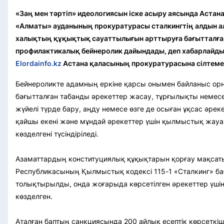
«Заң мен тәртіп» идеологиясын іске асыру аясында Аста
«Алматы» ауданының прокуратурасы сталкингтің алдын а
халықтың құқықтық сауаттылығын арттыруға бағытталға
профилактикалық бейнеролик дайындады, деп хабарлайд
Elordainfo.kz
Астана қаласының прокуратурасына сілтеме
Бейнероликте адамның еркіне қарсы онымен байланыс орн
бағытталған табанды әрекеттер жасау, тұрғылықты неме
жүйелі түрде бару, аңду немесе өзге де осыған ұқсас әрек
қайшы екені және мұндай әрекеттер үшін қылмыстық жау
көзделгені түсіндіріледі.
Азаматтардың конституциялық құқықтарын қорғау мақсат
Республикасының Қылмыстық кодексі 115-1 «Сталкинг» б
толықтырылды, онда жоғарыда көрсетілген әрекеттер үші
көзделген.
Аталған баптың санкциясында 200 айлық есептік көрсеткішк