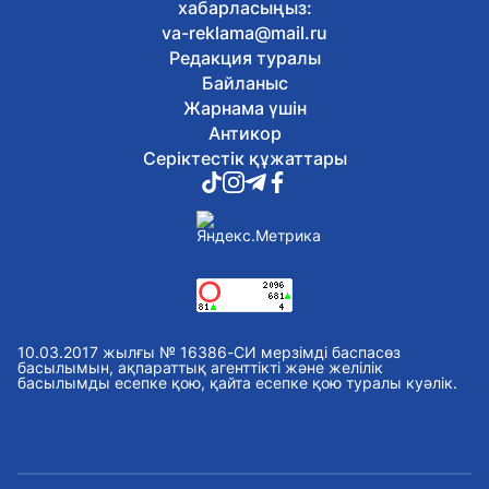
құрамдағы отырысына қатысты
хабарласыңыз:
6 тамыз, 2026
va-reklama@mail.ru
Экологиялық кодекс жаңартылды: не өзгере
Редакция туралы
Байланыс
6 тамыз, 2026
Жарнама үшін
Қазақстан театрларында балаларға арналғ
көбейіп келеді
Антикор
6 тамыз, 2026
Серіктестік құжаттары
Жалақыдан ұсталған алиментті аудармаған
жауапқа тартылды
6 тамыз, 2026
Балаларды интернет-алаяқтардан қалай қор
6 тамыз, 2026
Отандық өндірушілермен жеңіл өнеркәсіпті
мәселелері талқыланды
6 тамыз, 2026
10.03.2017 жылғы № 16386-СИ мерзімді баспасөз
басылымын, ақпараттық агенттікті және желілік
Астанада Абай күніне орай тоғызқұмалақта
басылымды есепке қою, қайта есепке қою туралы куәлік.
қалалық турнир өтті
6 тамыз, 2026
Сауран қалашығында реставрация жұмыст
6 тамыз, 2026