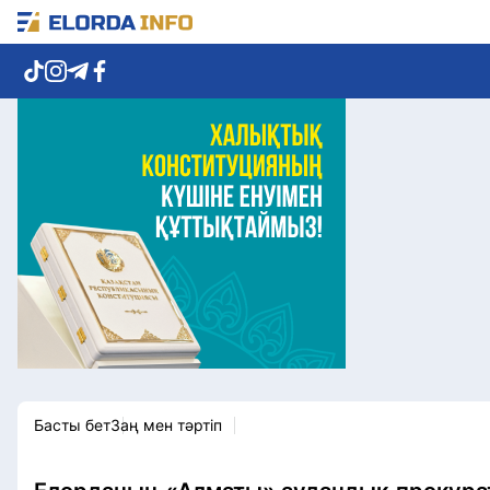
Елорда жаңалықтары
Көзқарас
Саясат
Видео
Әлеумет
Әлем
Экономика
Жолдау
Спорт
Комплаенс қызметі
Мәдениет
Әдеп кодексі
Әртүрлі
Елге қызмет
Басты бет
Заң мен тәртіп