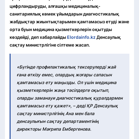
цифрландыруды, алғашқы медициналық-
санитариялық көмек ұйымдарын диагностикалық
жабдықтар жиынтықтарымен қамтамасыз етуді және
орта буын медицина қызметкерлерін оқытуды
көздейді, деп хабарлайды
Elordainfo.kz
Денсаулық
сақтау министрлігіне сілтеме жасап
.
«Бүгінде профилактикалық тексерулерді жай
ғана өткізу емес, олардың жоғары сапасын
қамтамасыз ету маңызды. Ол үшін медицина
қызметкерлерін жаңа тәсілдерге оқытып,
оларды заманауи диагностикалық құралдармен
қамтамасыз ету қажет», – деді ҚР Денсаулық
сақтау министрлігінің Ана мен бала
денсаулығын сақтау департаментінің
директоры Мағрипа Ембергенова.