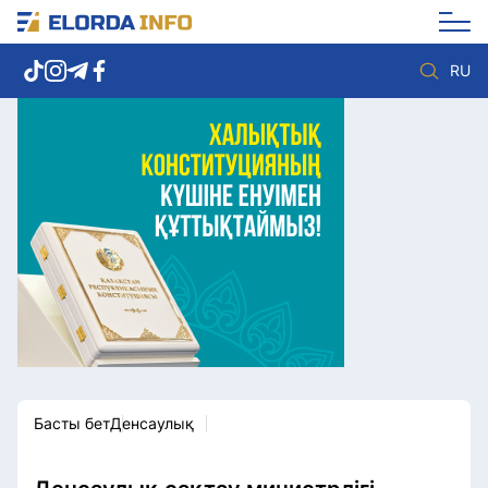
RU
Елорда жаңалықтары
Көзқарас
Саясат
Видео
Әлеумет
Әлем
Экономика
Жолдау
Спорт
Комплаенс қызметі
Мәдениет
Әдеп кодексі
Әртүрлі
Елге қызмет
Басты бет
Денсаулық