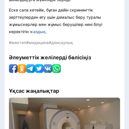
Еске сала кетейік, бұған дейін скринингтік
зерттеулерден өту үшін демалыс беру туралы
жұмыскерлер мен жұмыс берушілер нені білуі
керектігін
жаздық
.
#мектеп
#медицина
#денсаулық
Әлеуметтік желілерді бөлісіңіз
Ұқсас жаңалықтар