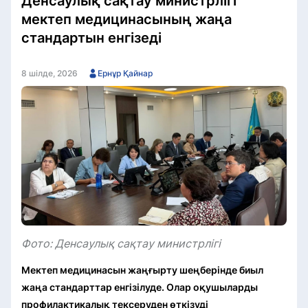
Денсаулық сақтау министрлігі
мектеп медицинасының жаңа
стандартын енгізеді
8 шілде, 2026
Ернұр Қайнар
Фото: Денсаулық сақтау министрлігі
Мектеп медицинасын жаңғырту шеңберінде биыл
жаңа стандарттар енгізілуде. Олар оқушыларды
профилактикалық тексеруден өткізуді