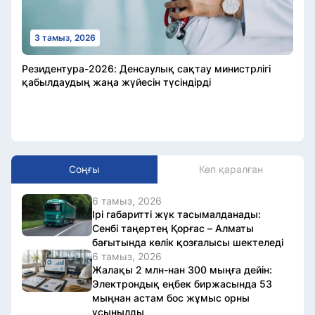
3 тамыз, 2026
Резидентура-2026: Денсаулық сақтау министрлігі
қабылдаудың жаңа жүйесін түсіндірді
Соңғы
Көп қаралған
6 тамыз, 2026
Ірі габаритті жүк тасымалданады:
Сенбі таңертең Қорғас – Алматы
бағытында көлік қозғалысы шектеледі
6 тамыз, 2026
Жалақы 2 млн-нан 300 мыңға дейін:
Электрондық еңбек биржасында 53
мыңнан астам бос жұмыс орны
ұсынылды