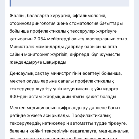
Жалпы, балаларға хирургия, офтальмология,
оториноларингология және стоматология бағыттары
бойынша профилактикалық тексерулер жүргізуге
қатысатын 2 054 мейіргерді оқыту жоспарланып отыр.
Министрлік мамандарды даярлау барысына апта
сайын мониторинг жүргізіп, өңірлерді бұл жұмысты
жандандыруға шақырады.
Денсаулық сақтау министрлігінің есептеуі бойынша,
мектеп оқушыларына сапалы профилактикалық
тексерулер жүргізу үшін медициналық ұйымдарға
900-ден астам жабдық жиынтығы қажет болады.
Мектеп медицинасын цифрландыру да жеке бағыт
ретінде жүзеге асырылады. Профилактикалық
тексерулердің нәтижелерін автоматты түрде тіркеуге,
баланың кейінгі тексерілуін қадағалауға, медициналық
ұсынымдардың орындалуын бақылауға және ата-