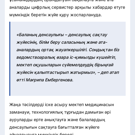
аналарды цифрлық сервистер арқылы хабардар етуге
мүмкіндік беретін жүйе құру жоспарлануда.
«Баланың денсаулығы – денсаулық сақтау
жүйесінің, білім беру саласының және ата-
аналардың ортақ жауапкершілігі. Сондықтан біз
ведомствоаралық өзара іс-қимылды күшейтіп,
мектеп оқушыларын сүйемелдеудің бірыңғай
жүйесін қалыптастырып жатырмыз», – деп атап
өтті Мағрипа Ембергенова.
Жаңа тәсілдерді іске асыру мектеп медицинасын
заманауи, технологиялық тұрғыдан дамыған әрі
ауруларды ерте анықтауға және балалардың
денсаулығын сақтауға бағытталған жүйеге
айналдыруға мүмкіндік береді.