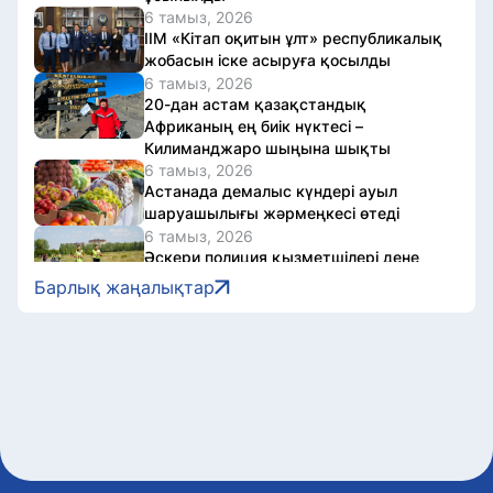
6 тамыз, 2026
ІІМ «Кітап оқитын ұлт» республикалық
жобасын іске асыруға қосылды
6 тамыз, 2026
20-дан астам қазақстандық
Африканың ең биік нүктесі –
Килиманджаро шыңына шықты
6 тамыз, 2026
Астанада демалыс күндері ауыл
шаруашылығы жәрмеңкесі өтеді
6 тамыз, 2026
Әскери полиция қызметшілері дене
даярлығы бойынша сынақтан өтті
Барлық жаңалықтар
6 тамыз, 2026
Астанада жүгіру фестиваліне
байланысты бірқатар көшеде
қозғалыс шектеледі
6 тамыз, 2026
Қазақстанда «Әділетті қоғамға
шыншыл сөз» атты кітап жарық көрді
6 тамыз, 2026
Олжас Бектенов Еуразиялық