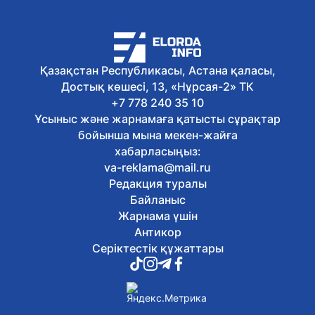
үкіметаралық кеңестің шағын
құрамдағы отырысына қатысты
6 тамыз, 2026
Экологиялық кодекс жаңартылды: не
өзгереді?
Қазақстан Республикасы, Астана қаласы,
6 тамыз, 2026
Достық көшесі, 13, «Нұрсая-2» ТК
Қазақстан театрларында балаларға
арналған қойылымдар көбейіп келеді
+7 778 240 35 10
6 тамыз, 2026
Ұсыныс және жарнамаға қатысты сұрақтар
Жалақыдан ұсталған алиментті
бойынша мына мекен-жайға
аудармаған жұмыс беруші жауапқа
хабарласыңыз:
тартылды
va-reklama@mail.ru
6 тамыз, 2026
Редакция туралы
Балаларды интернет-алаяқтардан
қалай қорғауға болады
Байланыс
6 тамыз, 2026
Жарнама үшін
Отандық өндірушілермен жеңіл
Антикор
өнеркәсіпті дамыту мәселелері
Серіктестік құжаттары
талқыланды
6 тамыз, 2026
Астанада Абай күніне орай
тоғызқұмалақтан алғашқы қалалық
турнир өтті