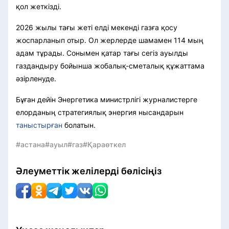
қол жеткізді.
2026 жылы тағы жеті елді мекенді газға қосу
жоспарланып отыр. Ол жерлерде шамамен 114 мың
адам тұрады. Сонымен қатар тағы сегіз ауылды
газдандыру бойынша жобалық-сметалық құжаттама
әзірленуде.
Бұған дейін Энергетика министрлігі журналистерге
елорданың стратегиялық энергия нысандарын
таныстырған
болатын.
#астана
#ауыл
#газ
#Қараөткел
Әлеуметтік желілерді бөлісіңіз