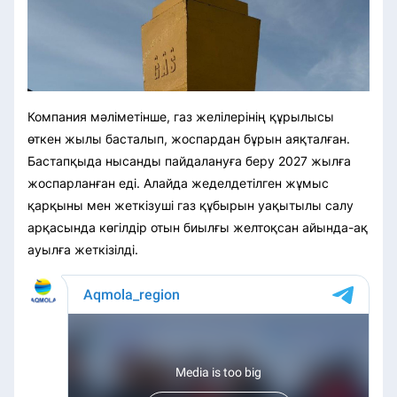
Компания мәліметінше, газ желілерінің құрылысы
өткен жылы басталып, жоспардан бұрын аяқталған.
Бастапқыда нысанды пайдалануға беру 2027 жылға
жоспарланған еді. Алайда жеделдетілген жұмыс
қарқыны мен жеткізуші газ құбырын уақытылы салу
арқасында көгілдір отын биылғы желтоқсан айында-ақ
ауылға жеткізілді.