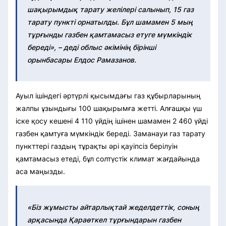
шақырымдық тарату желілері салынып, 15 газ
тарату пункті орнатылды. Бұл шамамен 5 мың
тұрғынды газбен қамтамасыз етуге мүмкіндік
береді», – деді облыс әкімінің бірінші
орынбасары Елдос Рамазанов.
Ауыл ішіндегі әртүрлі қысымдағы газ құбырларының
жалпы ұзындығы 100 шақырымға жетті. Алғашқы үш
іске қосу кешені 4 110 үйдің ішінен шамамен 2 460 үйді
газбен қамтуға мүмкіндік береді. Заманауи газ тарату
пункттері газдың тұрақты әрі қауіпсіз берілуін
қамтамасыз етеді, бұл солтүстік климат жағдайында
аса маңызды.
«Біз жұмысты айтарлықтай жеделдеттік, соның
арқасында Қараөткел тұрғындарын газбен