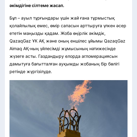
әкімдігіне сілтеме жасап.
Бұл – ауыл тұрғындары үшін жай ғана тұрмыстық
қолайлылық емес, өмір сапасын арттыруға үлкен әсер
ететін маңызды қадам. Жоба өңірлік әкімдік,
QazaqGaz ҰК АҚ және оның еншілес ұйымы QazaqGaz
Aimaq АҚ-ның үйлесімді жұмысының нәтижесінде
жүзеге асты. Газдандыру елорда агломерациясын
дамытуға бағытталған ауқымды жобаның бір бөлігі
ретінде жүргізілуде.