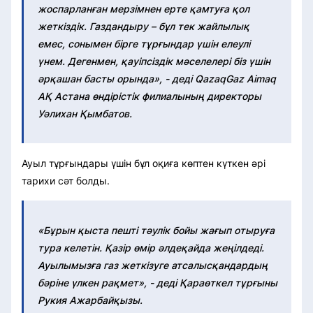
жоспарланған мерзімнен ерте қамтуға қол
жеткіздік. Газдандыру – бұл тек жайлылық
емес, сонымен бірге тұрғындар үшін елеулі
үнем. Дегенмен, қауіпсіздік мәселелері біз үшін
әрқашан басты орында», - деді QazaqGaz Aimaq
АҚ Астана өндірістік филиалының директоры
Уәлихан Қымбатов.
Ауыл тұрғындары үшін бұл оқиға көптен күткен әрі
тарихи сәт болды.
«Бұрын қыста пешті тәулік бойы жағып отыруға
тура келетін. Қазір өмір әлдеқайда жеңілдеді.
Ауылымызға газ жеткізуге атсалысқандардың
бәріне үлкен рақмет», - деді Қараөткел тұрғыны
Рукия Ажарбайқызы.