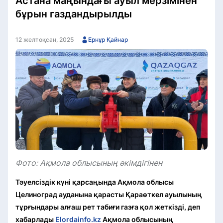
Астана маңындағы ауыл мерзімінен
бұрын газдандырылды
12 желтоқсан, 2025
Ернұр Қайнар
Фото: Ақмола облысының әкімдігінен
Тәуелсіздік күні қарсаңында Ақмола облысы
Целиноград ауданына қарасты Қараөткел ауылының
тұрғындары алғаш рет табиғи газға қол жеткізді, деп
хабарлады
Elordainfo.kz
Ақмола облысының