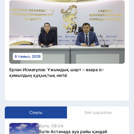
6 тамыз, 2026
Ерлан Исмағұлов: Ұжымдық шарт – өзара іс-
қимылдың құқықтық негізі
Соңғы
Көп қаралған
Бүгін, 08:04
Бүгін Астанада ауа райы қандай