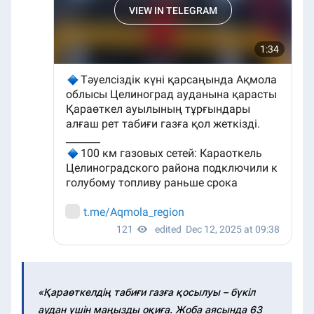
«Қараөткелдің табиғи газға қосылуы – бүкіл
аудан үшін маңызды оқиға. Жоба аясында 63