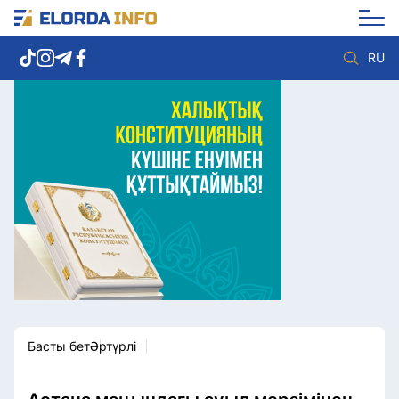
RU
Елорда жаңалықтары
Көзқарас
Саясат
Видео
Әлеумет
Әлем
Экономика
Жолдау
Спорт
Комплаенс қызметі
Мәдениет
Әдеп кодексі
Әртүрлі
Елге қызмет
Басты бет
Әртүрлі