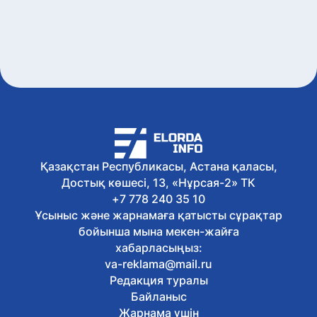
7 тамыз, 2026
Қазақстанда аккредиттеу
цифрландырылып жатыр
7 тамыз, 2026
ШҚО-да фитосанитариялық бақылау
бекеттерінің жұмысы тексерілді
7 тамыз, 2026
Елордада адам папилломасы
вирусына қарсы вакцинация
жалғасуда
7 тамыз, 2026
Ұлытауда «Қызылорда – Жезқазған»
Қазақстан Республикасы, Астана қаласы,
жолын жаңғырту жұмыстары
Достық көшесі, 13, «Нұрсая-2» ТК
жалғасуда
7 тамыз, 2026
+7 778 240 35 10
Елімізде 12 өңірде 1 850 төсек-орынды
Ұсыныс және жарнамаға қатысты сұрақтар
қамтитын оңалту орталықтарын салу
бойынша мына мекен-жайға
жобасы іске асырылуда
хабарласыңыз:
7 тамыз, 2026
va-reklama@mail.ru
Қарулы күштерде Абай
Редакция туралы
шығармаларын оқудан челлендж
басталды
Байланыс
7 тамыз, 2026
Жарнама үшін