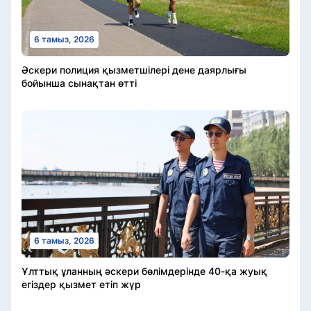
6 тамыз, 2026
Әскери полиция қызметшілері дене даярлығы
бойынша сынақтан өтті
6 тамыз, 2026
Ұлттық ұланның әскери бөлімдерінде 40-қа жуық
егіздер қызмет етіп жүр