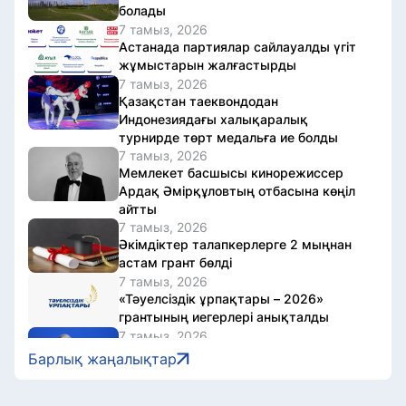
болады
7 тамыз, 2026
Астанада партиялар сайлауалды үгіт
жұмыстарын жалғастырды
7 тамыз, 2026
Қазақстан таеквондодан
Индонезиядағы халықаралық
турнирде төрт медальға ие болды
7 тамыз, 2026
Мемлекет басшысы кинорежиссер
Ардақ Әмірқұловтың отбасына көңіл
айтты
7 тамыз, 2026
Әкімдіктер талапкерлерге 2 мыңнан
астам грант бөлді
7 тамыз, 2026
«Тәуелсіздік ұрпақтары – 2026»
грантының иегерлері анықталды
7 тамыз, 2026
Президент Солтүстік Қазақстан
Барлық жаңалықтар
облысының 90 жылдығымен
құттықтады