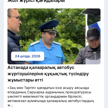
Жол жүрісі қағидалары
24 шілде, 2026
Астанада қалааралық автобус
жүргізушілеріне құқықтық түсіндіру
жұмыстары өтті
«Заң мен Тәртіп» қағидатын іске асыру аясында
елорданың Сарыарқа ауданының прокуратурасы
уәкілетті мемлекеттік органдармен бірлесіп,
автовокзал аумағында қалааралық автобустардың
ж...