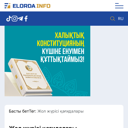
RU
Елорда жаңалықтары
Көзқарас
Саясат
Видео
Әлеумет
Әлем
Экономика
Жолдау
Спорт
Комплаенс қызметі
Мәдениет
Әдеп кодексі
Әртүрлі
Елге қызмет
Басты бет
Тег:
Жол жүрісі қағидалары