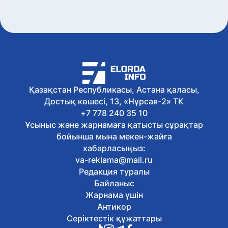
Қазақстан Республикасы, Астана қаласы,
Достық көшесі, 13, «Нұрсая-2» ТК
+7 778 240 35 10
Ұсыныс және жарнамаға қатысты сұрақтар
бойынша мына мекен-жайға
хабарласыңыз:
va-reklama@mail.ru
Редакция туралы
Байланыс
Жарнама үшін
Антикор
Серіктестік құжаттары