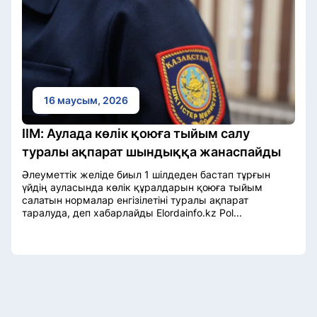
16 маусым, 2026
ІІМ: Аулада көлік қоюға тыйым салу
туралы ақпарат шындыққа жанаспайды
Әлеуметтік желіде биыл 1 шілдеден бастап тұрғын
үйдің ауласында көлік құралдарын қоюға тыйым
салатын нормалар енгізілетіні туралы ақпарат
таралуда, деп хабарлайды Elordainfo.kz Pol...