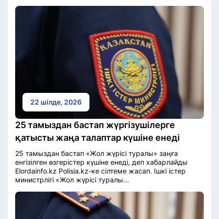
22 шілде, 2026
25 тамыздан бастап жүргізушілерге
қатысты жаңа талаптар күшіне енеді
25 тамыздан бастап «Жол жүрісі туралы» заңға
енгізілген өзгерістер күшіне енеді, деп хабарлайды
Elordainfo.kz Polisia.kz-ке сілтеме жасап. Ішкі істер
министрлігі «Жол жүрісі туралы...