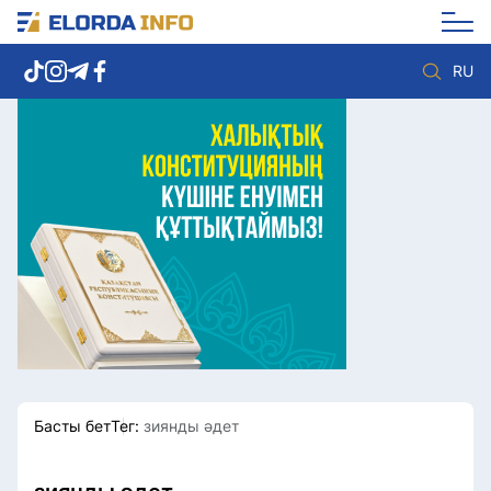
RU
Елорда жаңалықтары
Көзқарас
Саясат
Видео
Әлеумет
Әлем
Экономика
Жолдау
Спорт
Комплаенс қызметі
Мәдениет
Әдеп кодексі
Әртүрлі
Елге қызмет
Басты бет
Тег:
зиянды әдет