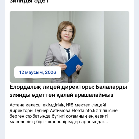
зиянды әдет
12 маусым, 2026
Елордалық лицей директоры: Балаларды
зиянды әдеттен қалай арашалаймыз
Астана қаласы әкімдігінің №8 мектеп-лицейі
директоры Гүлнұр Айтимова Elordainfo.kz тілшісіне
берген сұхбатында бүгінгі қоғамның ең өзекті
мәселесінің бірі - жасөспірімдер арасындағ...