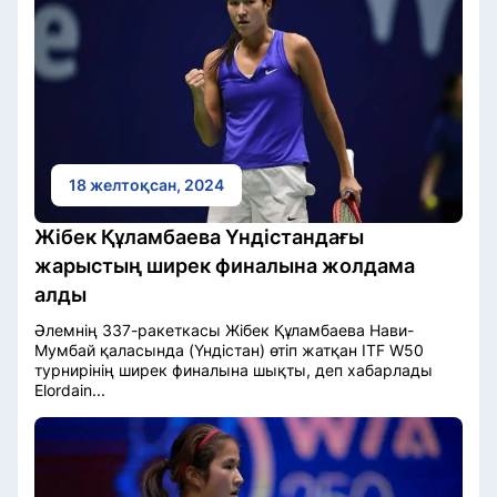
18 желтоқсан, 2024
Жібек Құламбаева Үндістандағы
жарыстың ширек финалына жолдама
алды
Әлемнің 337-ракеткасы Жібек Құламбаева Нави-
Мумбай қаласында (Үндістан) өтіп жатқан ITF W50
турнирінің ширек финалына шықты, деп хабарлады
Elordain...