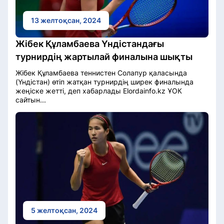
13 желтоқсан, 2024
Жібек Құламбаева Үндістандағы
турнирдің жартылай финалына шықты
Жібек Құламбаева теннистен Солапур қаласында
(Үндістан) өтіп жатқан турнирдің ширек финалында
жеңіске жетті, деп хабарлады Elordainfo.kz ҰОК
сайтын...
5 желтоқсан, 2024