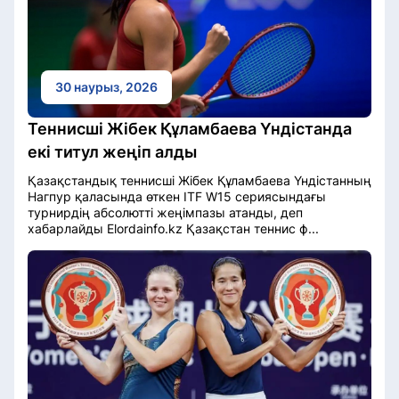
30 наурыз, 2026
Теннисші Жібек Құламбаева Үндістанда
екі титул жеңіп алды
Қазақстандық теннисші Жібек Құламбаева Үндістанның
Нагпур қаласында өткен ITF W15 сериясындағы
турнирдің абсолютті жеңімпазы атанды, деп
хабарлайды Elordainfo.kz Қазақстан теннис ф...