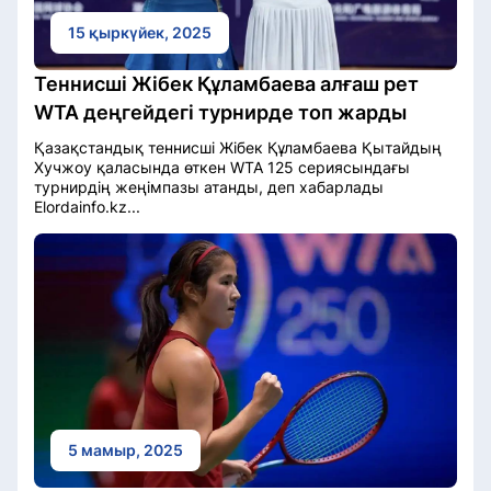
15 қыркүйек, 2025
Теннисші Жібек Құламбаева алғаш рет
WTA деңгейдегі турнирде топ жарды
Қазақстандық теннисші Жібек Құламбаева Қытайдың
Хучжоу қаласында өткен WTA 125 сериясындағы
турнирдің жеңімпазы атанды, деп хабарлады
Elordainfo.kz...
5 мамыр, 2025