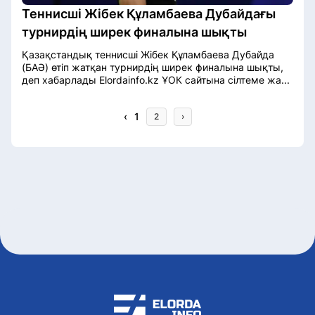
Теннисші Жібек Құламбаева Дубайдағы
турнирдің ширек финалына шықты
Қазақстандық теннисші Жібек Құламбаева Дубайда
(БАӘ) өтіп жатқан турнирдің ширек финалына шықты,
деп хабарлады Elordainfo.kz ҰОК сайтына сілтеме жа...
‹
1
2
›