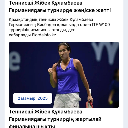
Теннисші Жібек Құламбаева
Германиядағы турнирде жеңіске жетті
Қазақстандық теннисші Жібек Құламбаева
Германияның Висбаден қаласында өткен ITF W100
турнирінің чемпионы атанды, деп
хабарлады Elordainfo.kz....
2 мамыр, 2025
Теннисші Жібек Құламбаева
Германиядағы турнирдің жартылай
финалына шықты