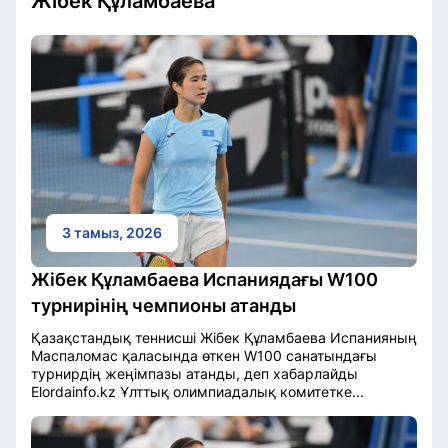
Жібек Құламбаева
3 тамыз, 2026
Жібек Құламбаева Испаниядағы W100
турнирінің чемпионы атанды
Қазақстандық теннисші Жібек Құламбаева Испанияның
Маспаломас қаласында өткен W100 санатындағы
турнирдің жеңімпазы атанды, деп хабарлайды
Elordainfo.kz Ұлттық олимпиадалық комитетке...