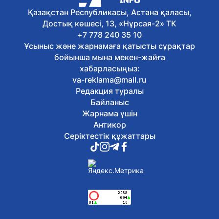
Қазақстан Республикасы, Астана қаласы,
Достық көшесі, 13, «Нұрсая-2» ТК
+7 778 240 35 10
Ұсыныс және жарнамаға қатысты сұрақтар
бойынша мына мекен-жайға
хабарласыңыз:
va-reklama@mail.ru
Редакция туралы
Байланыс
Жарнама үшін
Антикор
Серіктестік құжаттары