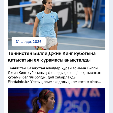
31 шілде, 2026
Теннистен Билли Джин Кинг кубогына
қатысатын ел құрамасы анықталды
Теннистен Қазақстан әйелдер құрамасының Билли
Джин Кинг кубогының финалдық кезеңіне қатысатын
құрамы белгілі болды, деп хабарлайды
Elordainfo.kz Ұлттық олимпиадалық комитетке сілте...