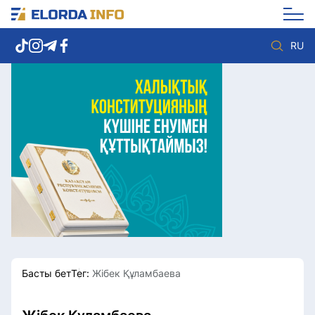
RU
Елорда жаңалықтары
Көзқарас
Саясат
Видео
Әлеумет
Әлем
Экономика
Жолдау
Спорт
Комплаенс қызметі
Мәдениет
Әдеп кодексі
Әртүрлі
Елге қызмет
Басты бет
Тег:
Жібек Құламбаева