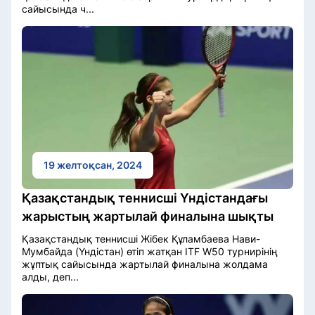
сайысында ч...
19 желтоқсан, 2024
Қазақстандық теннисші Үндістандағы
жарыстың жартылай финалына шықты
Қазақстандық теннисші Жібек Құламбаева Нави-
Мумбайда (Үндістан) өтіп жатқан ITF W50 турнирінің
жұптық сайысында жартылай финалына жолдама
алды, деп...