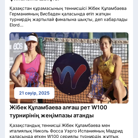
Қазақстан құрамасының теннисшісі Жібек Құламбаева
Германияның Висбаден қаласында өтіп жатқан
турнирдің жартылай финалына шықты, деп хабарлады
Elord...
21 сәуір, 2025
Жібек Құламбаева алғаш рет W100
турнирінің жеңімпазы атанды
Қазақстандық теннисші Жібек Құламбаева мен
италиялық Николь Фосса Уэрго Испанияның Мадрид
қаласында өткен W100 сериялы турнирдің жұптық