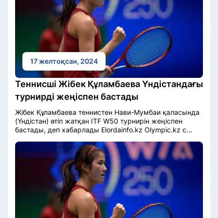
17 желтоқсан, 2024
Теннисші Жібек Құламбаева Үндістандағы
турнирді жеңіспен бастады
Жібек Құламбаева теннистен Нави-Мумбаи қаласында
(Үндістан) өтіп жатқан ITF W50 турнирін жеңіспен
бастады, деп хабарлады Elordainfo.kz Olympic.kz с...