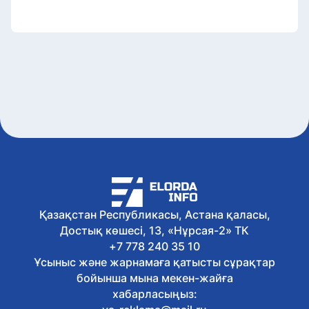
Қазақстан Республикасы, Астана қаласы,
Достық көшесі, 13, «Нұрсая-2» ТК
+7 778 240 35 10
Ұсыныс және жарнамаға қатысты сұрақтар
бойынша мына мекен-жайға
хабарласыңыз: