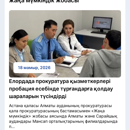
жаңа мүмкіндік жобасы
18 мамыр, 2026
Елордада прокуратура қызметкерлері
пробация есебінде тұрғандарға қолдау
шараларын түсіндірді
Астана қаласы Алматы ауданының прокуратурасы
қала прокуратурасының бастамасымен «Жаңа
мүмкіндік» жобасы аясында Алматы және Сарайшық
аудандары Мансап орталықтарының филиалдарында
п...