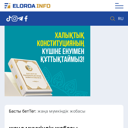
RU
Елорда жаңалықтары
Көзқарас
Саясат
Видео
Әлеумет
Әлем
Экономика
Жолдау
Спорт
Комплаенс қызметі
Мәдениет
Әдеп кодексі
Әртүрлі
Елге қызмет
Басты бет
Тег:
жаңа мүмкіндік жобасы