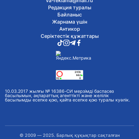
va-reklama@mail.ru
Редакция туралы
Байланыс
Жарнама үшін
Антикор
Серіктестік құжаттары
10.03.2017 жылғы № 16386-СИ мерзімді баспасөз
басылымын, ақпараттық агенттікті және желілік
басылымды есепке қою, қайта есепке қою туралы куәлік.
© 2009 — 2025. Барлық құқықтар сақталған