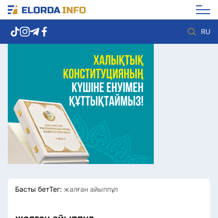
RU
Елорда жаңалықтары
Көзқарас
Саясат
Видео
Әлеумет
Әлем
Экономика
Жолдау
Спорт
Комплаенс қызметі
Мәдениет
Әдеп кодексі
Әртүрлі
Елге қызмет
Басты бет
Тег:
жалған айыппұл