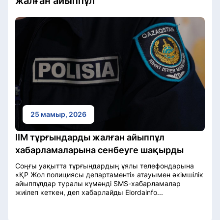
жалған айыппұл
25 мамыр, 2026
ІІМ тұрғындарды жалған айыппұл
хабарламаларына сенбеуге шақырды
Соңғы уақытта тұрғындардың ұялы телефондарына
«ҚР Жол полициясы департаменті» атауымен әкімшілік
айыппұлдар туралы күмәнді SMS-хабарламалар
жиілеп кеткен, деп хабарлайды Elordainfo...