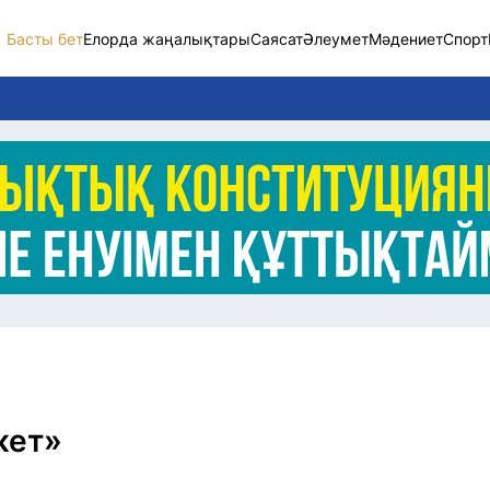
Басты бет
Елорда жаңалықтары
Саясат
Әлеумет
Мәдениет
Спорт
Елорда жаңалықт
Саясат
Әлеумет
Экономика
Спорт
Мәдениет
Әртүрлі
жет»