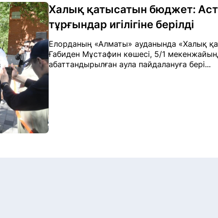
Халық қатысатын бюджет: Аст
тұрғындар игілігіне берілді
Елорданың «Алматы» ауданында «Халық қ
Ғабиден Мұстафин көшесі, 5/1 мекенжайын
абаттандырылған аула пайдалануға бері...