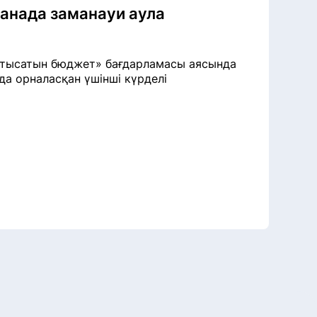
анада заманауи аула
атысатын бюджет» бағдарламасы аясында
да орналасқан үшінші күрделі