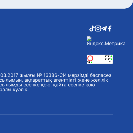
.03.2017 жылғы № 16386-СИ мерзімді баспасөз
сылымын, ақпараттық агенттікті және желілік
сылымды есепке қою, қайта есепке қою
ралы куәлік.