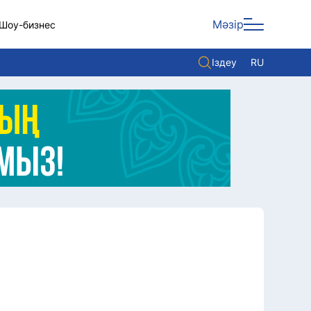
Мәзір
Шоу-бизнес
Іздеу
RU
ары
Көзқарас
Видео
Әлем
Жолдау
Комплаенс қызметі
Әдеп кодексі
Елге қызмет