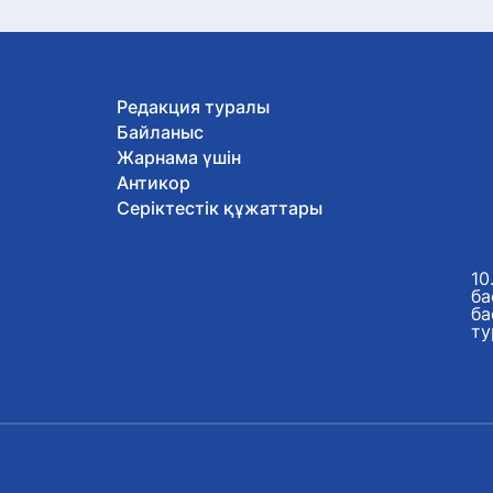
Редакция туралы
Байланыс
Жарнама үшін
Антикор
Серіктестік құжаттары
10
ба
ба
ту