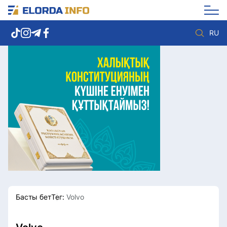
RU
Елорда жаңалықтары
Көзқарас
Саясат
Видео
Әлеумет
Әлем
Экономика
Жолдау
Спорт
Комплаенс қызметі
Мәдениет
Әдеп кодексі
Әртүрлі
Елге қызмет
Басты бет
Тег:
Volvo