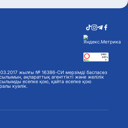
.03.2017 жылғы № 16386-СИ мерзімді баспасөз
сылымын, ақпараттық агенттікті және желілік
сылымды есепке қою, қайта есепке қою
ралы куәлік.