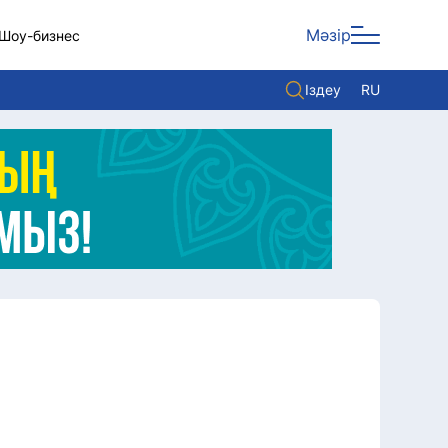
Мәзір
Шоу-бизнес
Іздеу
RU
ары
Көзқарас
Видео
Әлем
Жолдау
Комплаенс қызметі
Әдеп кодексі
Елге қызмет