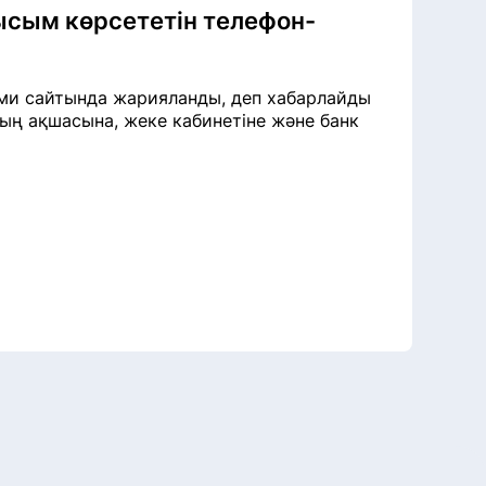
ысым көрсететін телефон-
сми сайтында жарияланды, деп хабарлайды
дың ақшасына, жеке кабинетіне және банк