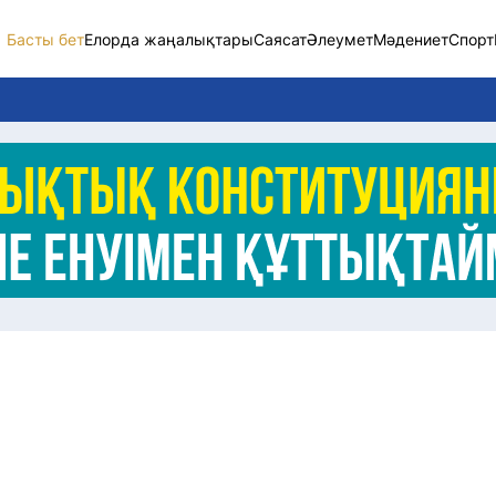
Басты бет
Елорда жаңалықтары
Саясат
Әлеумет
Мәдениет
Спорт
Елорда жаңалықт
Саясат
Әлеумет
Экономика
Спорт
Мәдениет
Әртүрлі