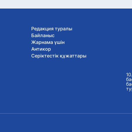
Редакция туралы
Байланыс
Жарнама үшін
Антикор
Серіктестік құжаттары
10
ба
ба
ту