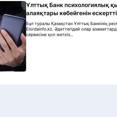
Ұлттық Банк психологиялық қ
алаяқтары көбейгенін ескертті
Бұл туралы Қазақстан Ұлттық Банкінің ре
Elordainfo.kz. Әдеттегідей олар азаматтар
сервисіне қол жеткіз...