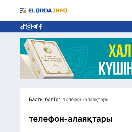
Басты бет
Тег:
телефон-алаяқтары
телефон-алаяқтары