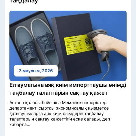
таңдалау
3 маусым, 2026
Ел аумағына аяқ киім импорттаушы өнімді
таңбалау талаптарын сақтау қажет
Астана қаласы бойынша Мемлекеттік кірістер
департаменті сыртқы экономикалық қызметке
қатысушыларға аяқ киім өнімдерін таңбалау
талаптарын сақтау қажеттігін еске салады, деп
хабарла...