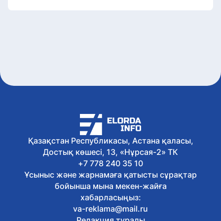
Қазақстан Республикасы, Астана қаласы,
Достық көшесі, 13, «Нұрсая-2» ТК
+7 778 240 35 10
Ұсыныс және жарнамаға қатысты сұрақтар
бойынша мына мекен-жайға
хабарласыңыз:
va-reklama@mail.ru
Редакция туралы