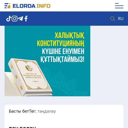
RU
Елорда жаңалықтары
Көзқарас
Саясат
Видео
Әлеумет
Әлем
Экономика
Жолдау
Спорт
Комплаенс қызметі
Мәдениет
Әдеп кодексі
Әртүрлі
Елге қызмет
Басты бет
Тег:
таңдалау