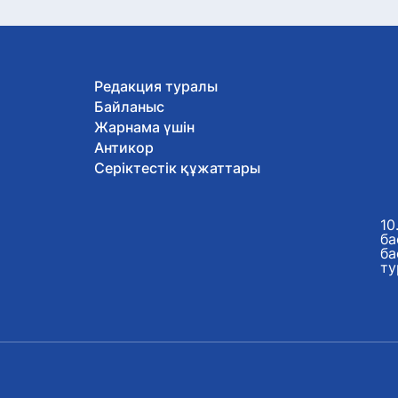
Редакция туралы
Байланыс
Жарнама үшін
Антикор
Серіктестік құжаттары
10
ба
ба
ту