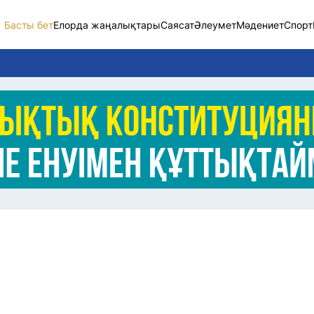
Басты бет
Елорда жаңалықтары
Саясат
Әлеумет
Мәдениет
Спорт
Елорда жаңалықт
Саясат
Әлеумет
Экономика
Спорт
Мәдениет
Әртүрлі