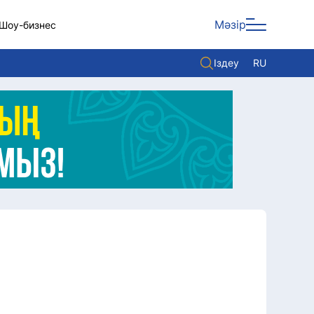
Мәзір
Шоу-бизнес
Іздеу
RU
ары
Көзқарас
Видео
Әлем
Жолдау
Комплаенс қызметі
Әдеп кодексі
Елге қызмет