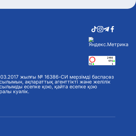
.03.2017 жылғы № 16386-СИ мерзімді баспасөз
сылымын, ақпараттық агенттікті және желілік
сылымды есепке қою, қайта есепке қою
ралы куәлік.