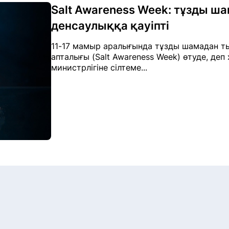
Salt Awareness Week: тұзды ш
денсаулыққа қауіпті
11-17 мамыр аралығында тұзды шамадан 
апталығы (Salt Awareness Week) өтуде, деп
министрлігіне сілтеме...