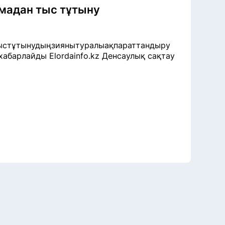
амадан тыс тұтыну
тыстұтынудыңзиянытуралыақпараттандыру
 хабарлайды Elordainfo.kz Денсаулық сақтау