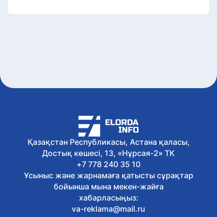
Қазақстан Республикасы, Астана қаласы,
Достық көшесі, 13, «Нұрсая-2» ТК
+7 778 240 35 10
Ұсыныс және жарнамаға қатысты сұрақтар
бойынша мына мекен-жайға
хабарласыңыз:
va-reklama@mail.ru