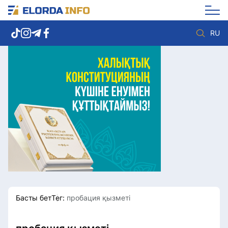
RU
Елорда жаңалықтары
Көзқарас
Саясат
Видео
Әлеумет
Әлем
Экономика
Жолдау
Спорт
Комплаенс қызметі
Мәдениет
Әдеп кодексі
Әртүрлі
Елге қызмет
Басты бет
Тег:
пробация қызметі