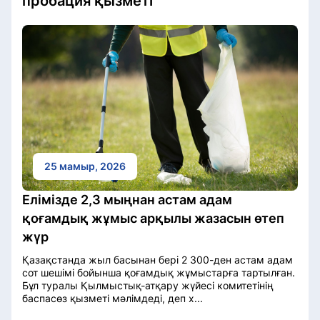
пробация қызметі
25 мамыр, 2026
Елімізде 2,3 мыңнан астам адам
қоғамдық жұмыс арқылы жазасын өтеп
жүр
Қазақстанда жыл басынан бері 2 300-ден астам адам
сот шешімі бойынша қоғамдық жұмыстарға тартылған.
Бұл туралы Қылмыстық-атқару жүйесі комитетінің
баспасөз қызметі мәлімдеді, деп х...