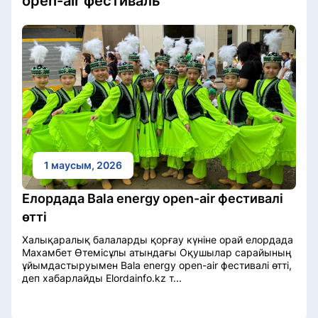
open-air фестиваль
1 маусым, 2026
Елордада Bala energy open-air фестивалі
өтті
Халықаралық балаларды қорғау күніне орай елордада
Махамбет Өтемісұлы атындағы Оқушылар сарайының
ұйымдастыруымен Bala energy open-air фестивалі өтті,
деп хабарлайды Elordainfo.kz т...