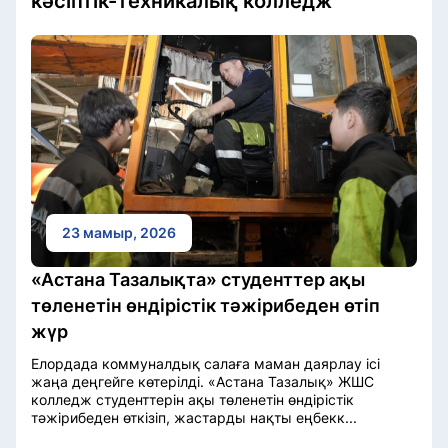
кәсіптік-техникалық колледж
23 мамыр, 2026
«Астана Тазалықта» студенттер ақы
төленетін өндірістік тәжірибеден өтіп
жүр
Елордада коммуналдық салаға маман даярлау ісі
жаңа деңгейге көтерілді. «Астана Тазалық» ЖШС
колледж студенттерін ақы төленетін өндірістік
тәжірибеден өткізіп, жастарды нақты еңбекк...