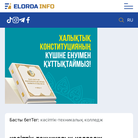
RU
Елорда жаңалықтары
Көзқарас
Саясат
Видео
Әлеумет
Әлем
Экономика
Жолдау
Спорт
Комплаенс қызметі
Мәдениет
Әдеп кодексі
Әртүрлі
Елге қызмет
Басты бет
Тег:
кәсіптік-техникалық колледж