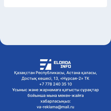
Қазақстан Республикасы, Астана қаласы,
Достық көшесі, 13, «Нұрсая-2» ТК
+7 778 240 35 10
Ұсыныс және жарнамаға қатысты сұрақтар
бойынша мына мекен-жайға
хабарласыңыз:
va-reklama@mail.ru