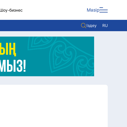
Мәзір
Шоу-бизнес
Іздеу
RU
ары
Көзқарас
Видео
Әлем
Жолдау
Комплаенс қызметі
Әдеп кодексі
Елге қызмет