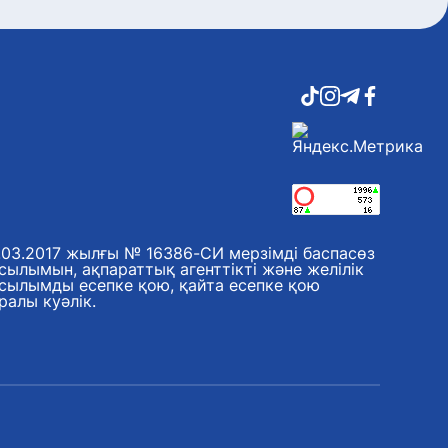
.03.2017 жылғы № 16386-СИ мерзімді баспасөз
сылымын, ақпараттық агенттікті және желілік
сылымды есепке қою, қайта есепке қою
ралы куәлік.