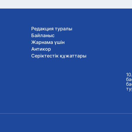
Редакция туралы
Байланыс
Жарнама үшін
Антикор
Серіктестік құжаттары
10
ба
ба
ту