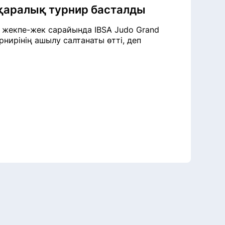
қаралық турнир басталды
жекпе-жек сарайында IBSA Judo Grand
рнирінің ашылу салтанаты өтті, деп