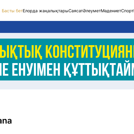
Басты бет
Елорда жаңалықтары
Саясат
Әлеумет
Мәдениет
Спорт
Елорда жаңалықт
Саясат
Әлеумет
Экономика
Спорт
Мәдениет
Әртүрлі
​​​​