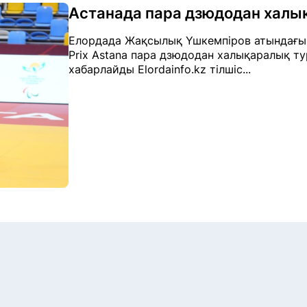
Астанада пара дзюдодан халы
Елордада Жақсылық Үшкемпіров атындағы 
Prix Astana пара дзюдодан халықаралық ту
хабарлайды Elordainfo.kz тілшіс...