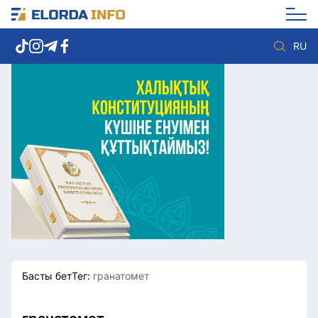
RU
Елорда жаңалықтары
Көзқарас
Саясат
Видео
Әлеумет
Әлем
Экономика
Жолдау
Спорт
Комплаенс қызметі
Мәдениет
Әдеп кодексі
Әртүрлі
Елге қызмет
Басты бет
Тег:
гранатомет