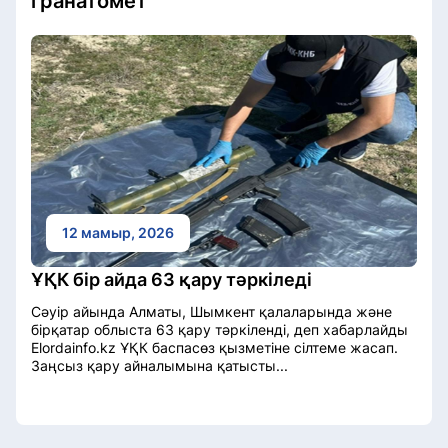
гранатомет
12 мамыр, 2026
ҰҚК бір айда 63 қару тәркіледі
Сәуір айында Алматы, Шымкент қалаларында және
бірқатар облыста 63 қару тәркіленді, деп хабарлайды
Elordainfo.kz ҰҚК баспасөз қызметіне сілтеме жасап.
Заңсыз қару айналымына қатысты...