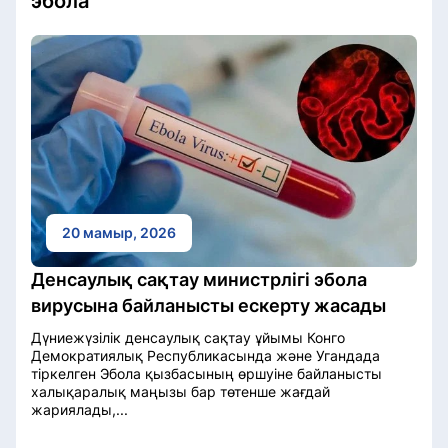
эбола
20 мамыр, 2026
Денсаулық сақтау министрлігі эбола
вирусына байланысты ескерту жасады
Дүниежүзілік денсаулық сақтау ұйымы Конго
Демократиялық Республикасында және Угандада
тіркелген Эбола қызбасының өршуіне байланысты
халықаралық маңызы бар төтенше жағдай
жариялады,...