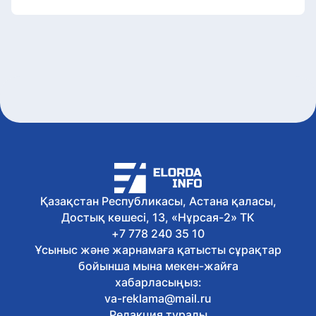
Қазақстан Республикасы, Астана қаласы,
Достық көшесі, 13, «Нұрсая-2» ТК
+7 778 240 35 10
Ұсыныс және жарнамаға қатысты сұрақтар
бойынша мына мекен-жайға
хабарласыңыз:
va-reklama@mail.ru
Редакция туралы