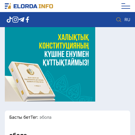
RU
Елорда жаңалықтары
Көзқарас
Саясат
Видео
Әлеумет
Әлем
Экономика
Жолдау
Спорт
Комплаенс қызметі
Мәдениет
Әдеп кодексі
Әртүрлі
Елге қызмет
Басты бет
Тег:
эбола