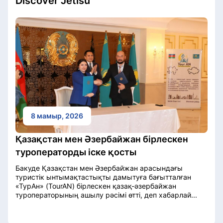
Discover Jetisu
8 мамыр, 2026
Қазақстан мен Әзербайжан бірлескен
туроператорды іске қосты
Бакуде Қазақстан мен Әзербайжан арасындағы
туристік ынтымақтастықты дамытуға бағытталған
«ТурАн» (TourAN) бірлескен қазақ-әзербайжан
туроператорының ашылу рәсімі өтті, деп хабарлай...