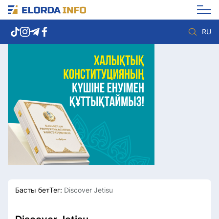
RU
Елорда жаңалықтары
Көзқарас
Саясат
Видео
Әлеумет
Әлем
Экономика
Жолдау
Спорт
Комплаенс қызметі
Мәдениет
Әдеп кодексі
Әртүрлі
Елге қызмет
Басты бет
Тег:
Discover Jetisu