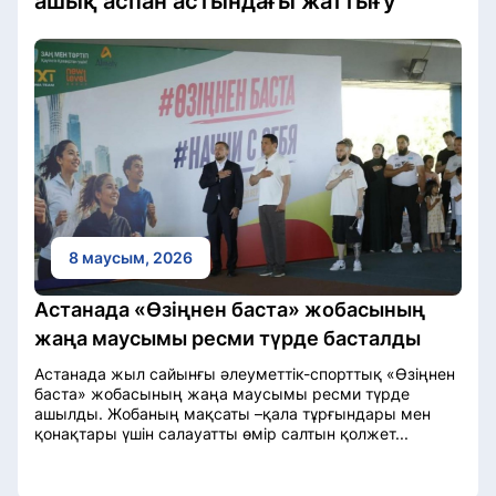
ашық аспан астындағы жаттығу
8 маусым, 2026
Астанада «Өзіңнен баста» жобасының
жаңа маусымы ресми түрде басталды
Астанада жыл сайынғы әлеуметтік-спорттық «Өзіңнен
баста» жобасының жаңа маусымы ресми түрде
ашылды. Жобаның мақсаты –қала тұрғындары мен
қонақтары үшін салауатты өмір салтын қолжет...