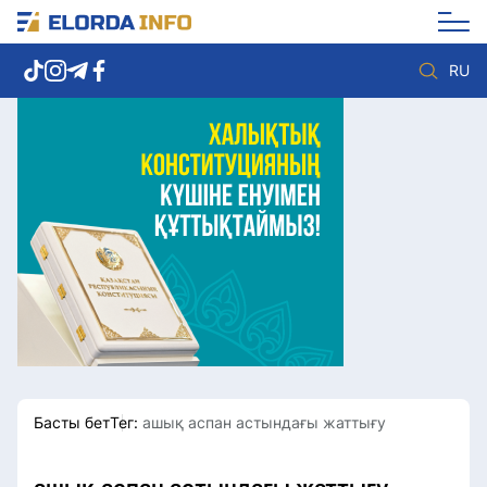
RU
Елорда жаңалықтары
Көзқарас
Саясат
Видео
Әлеумет
Әлем
Экономика
Жолдау
Спорт
Комплаенс қызметі
Мәдениет
Әдеп кодексі
Әртүрлі
Елге қызмет
Басты бет
Тег:
ашық аспан астындағы жаттығу