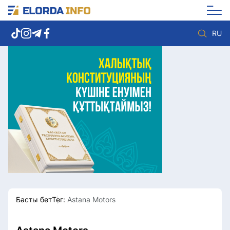
RU
Елорда жаңалықтары
Көзқарас
Саясат
Видео
Әлеумет
Әлем
Экономика
Жолдау
Спорт
Комплаенс қызметі
Мәдениет
Әдеп кодексі
Әртүрлі
Елге қызмет
Басты бет
Тег:
Astana Motors