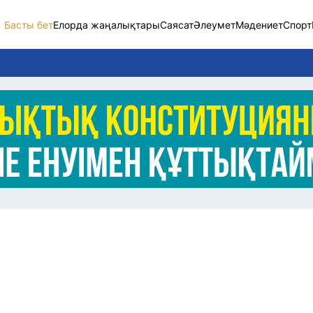
Басты бет
Елорда жаңалықтары
Саясат
Әлеумет
Мәдениет
Спорт
Елорда жаңалықт
Саясат
Әлеумет
Экономика
Спорт
Мәдениет
Әртүрлі