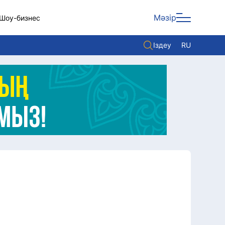
Мәзір
Шоу-бизнес
Іздеу
RU
ары
Көзқарас
Видео
Әлем
Жолдау
Комплаенс қызметі
Әдеп кодексі
Елге қызмет