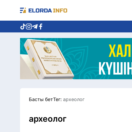
Басты бет
Тег:
археолог
археолог