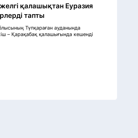
желгі қалашықтан Еуразия
ерлерді тапты
облысының Түпқараған ауданында
кіш – Қарақабақ қалашығында кешенді