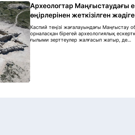
Археологтар Маңғыстаудағы е
өңірлерінен жеткізілген жәдіг
Каспий теңізі жағалауындағы Маңғыстау 
орналасқан бірегей археологиялық ескерт
ғылыми зерттеулер жалғасып жатыр, де...