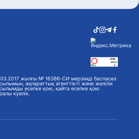
.03.2017 жылғы № 16386-СИ мерзімді баспасөз
сылымын, ақпараттық агенттікті және желілік
сылымды есепке қою, қайта есепке қою
ралы куәлік.