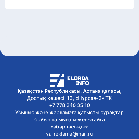
Қазақстан Республикасы, Астана қаласы,
Достық көшесі, 13, «Нұрсая-2» ТК
+7 778 240 35 10
Ұсыныс және жарнамаға қатысты сұрақтар
бойынша мына мекен-жайға
хабарласыңыз:
va-reklama@mail.ru