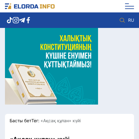
RU
Елорда жаңалықтары
Көзқарас
Саясат
Видео
Әлеумет
Әлем
Экономика
Жолдау
Спорт
Комплаенс қызметі
Мәдениет
Әдеп кодексі
Әртүрлі
Елге қызмет
Басты бет
Тег:
«Ақсақ құлан» күйі