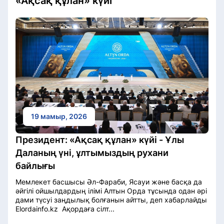
«Ақсақ құлан» күйі
19 мамыр, 2026
Президент: «Ақсақ құлан» күйі - Ұлы
Даланың үні, ұлтымыздың рухани
байлығы
Мемлекет басшысы Әл-Фараби, Ясауи және басқа да
әйгілі ойшылдардың ілімі Алтын Орда тұсында одан әрі
дами түсуі заңдылық болғанын айтты, деп хабарлайды
Elordainfo.kz Ақордаға сілт...