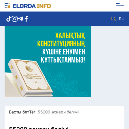
RU
Елорда жаңалықтары
Көзқарас
Саясат
Видео
Әлеумет
Әлем
Экономика
Жолдау
Спорт
Комплаенс қызметі
Мәдениет
Әдеп кодексі
Әртүрлі
Елге қызмет
Басты бет
Тег:
55209 әскери бөлімі