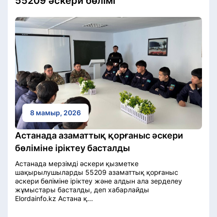
55209 әскери бөлімі
8 мамыр, 2026
Астанада азаматтық қорғаныс әскери
бөліміне іріктеу басталды
Астанада мерзімді әскери қызметке
шақырылушыларды 55209 азаматтық қорғаныс
әскери бөліміне іріктеу және алдын ала зерделеу
жұмыстары басталды, деп хабарлайды
Elordainfo.kz Астана қ...