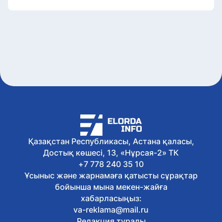
Қазақстан Республикасы, Астана қаласы,
Достық көшесі, 13, «Нұрсая-2» ТК
+7 778 240 35 10
Ұсыныс және жарнамаға қатысты сұрақтар
бойынша мына мекен-жайға
хабарласыңыз:
va-reklama@mail.ru
Редакция туралы