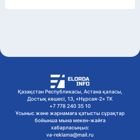
Қазақстан Республикасы, Астана қаласы,
Достық көшесі, 13, «Нұрсая-2» ТК
+7 778 240 35 10
Ұсыныс және жарнамаға қатысты сұрақтар
бойынша мына мекен-жайға
хабарласыңыз:
va-reklama@mail.ru