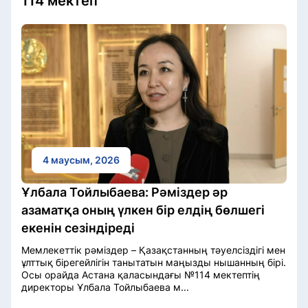
114 мектеп
4 маусым, 2026
Ұлбала Тойлыбаева: Рәміздер әр
азаматқа оның үлкен бір елдің бөлшегі
екенін сезіндіреді
Мемлекеттік рәміздер – Қазақстанның тәуелсіздігі мен
ұлттық бірегейлігін танытатын маңызды нышанның бірі.
Осы орайда Астана қаласындағы №114 мектептің
директоры Ұлбала Тойлыбаева м...