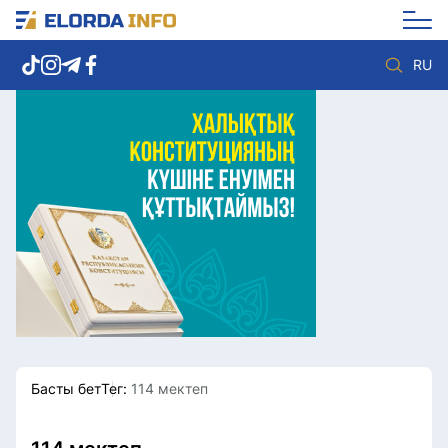
RU
Елорда жаңалықтары
Көзқарас
Саясат
Видео
Әлеумет
Әлем
Экономика
Жолдау
Спорт
Комплаенс қызметі
Мәдениет
Әдеп кодексі
Әртүрлі
Елге қызмет
Басты бет
Тег:
114 мектеп