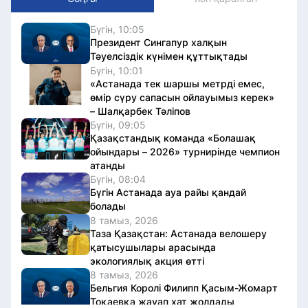
Бүгін, 10:05
Президент Сингапур халқын
Тәуелсіздік күнімен құттықтады
Бүгін, 10:01
«Астанада тек шаршы метрді емес,
өмір сүру сапасын ойлауымыз керек»
– Шалқарбек Тәліпов
Бүгін, 09:05
Қазақстандық команда «Болашақ
ойындары – 2026» турнирінде чемпион
атанды
Бүгін, 08:04
Бүгін Астанада ауа райы қандай
болады
8 тамыз, 2026
Таза Қазақстан: Астанада велошеру
қатысушылары арасында
экологиялық акция өтті
8 тамыз, 2026
Бельгия Королі Филипп Қасым-Жомарт
Тоқаевқа жауап хат жолдады