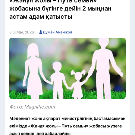
«Жанұя жолы – Путь семьи»
жобасына бүгінге дейін 2 мыңнан
астам адам қатысты
8 шілде, 2026
Думан Аманжол
Фото: Magnific.соm
Мәдениет және ақпарат министрлігінің бастамасымен
елімізде «Жанұя жолы – Путь семьи» жобасы жүзеге
асып келеді, деп хабарлайды