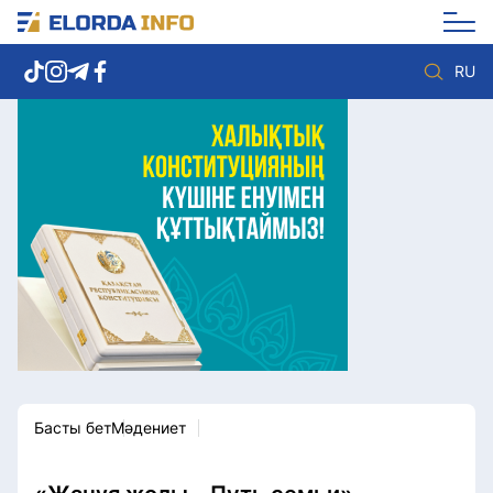
RU
Елорда жаңалықтары
Көзқарас
Саясат
Видео
Әлеумет
Әлем
Экономика
Жолдау
Спорт
Комплаенс қызметі
Мәдениет
Әдеп кодексі
Әртүрлі
Елге қызмет
Басты бет
Мәдениет