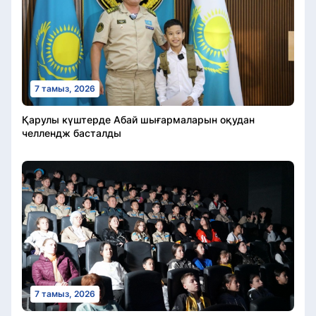
7 тамыз, 2026
Қарулы күштерде Абай шығармаларын оқудан
челлендж басталды
7 тамыз, 2026