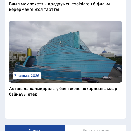
Биыл мемлекеттік қолдаумен түсірілген 6 фильм
көрерменге жол тартты
7 тамыз, 2026
Астанада халықаралық баян және аккордеоншылар
байқауы өтеді
Соңғы
Көп қаралған