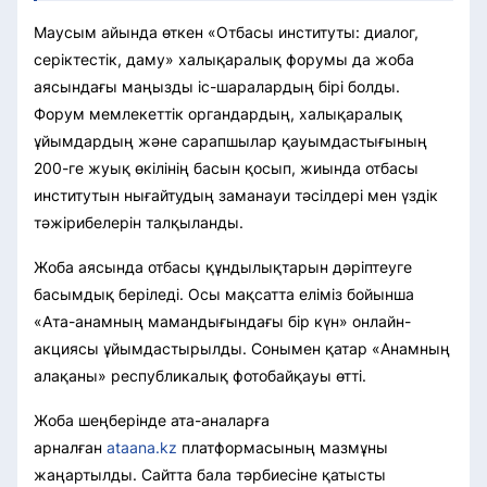
Маусым айында өткен «Отбасы институты: диалог,
серіктестік, даму» халықаралық форумы да жоба
аясындағы маңызды іс-шаралардың бірі болды.
Форум мемлекеттік органдардың, халықаралық
ұйымдардың және сарапшылар қауымдастығының
200-ге жуық өкілінің басын қосып, жиында отбасы
институтын нығайтудың заманауи тәсілдері мен үздік
тәжірибелерін талқыланды.
Жоба аясында отбасы құндылықтарын дәріптеуге
басымдық беріледі. Осы мақсатта еліміз бойынша
«Ата-анамның мамандығындағы бір күн» онлайн-
акциясы ұйымдастырылды. Сонымен қатар «Анамның
алақаны» республикалық фотобайқауы өтті.
Жоба шеңберінде ата-аналарға
арналған
ataana.kz
платформасының мазмұны
жаңартылды. Сайтта бала тәрбиесіне қатысты