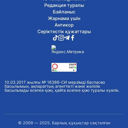
Редакция туралы
«Абай әлеміне саяхат»: Астанада
балалар кітапханасында әдеби-мәдени
Байланыс
іс-шара өтті
Жарнама үшін
8 тамыз, 2026
Антикор
Туризм және спорт министрі
Серіктестік құжаттары
«Болашақ ойындары 2026» аясындағы
фиджитал-футбол жарысына қатысты
8 тамыз, 2026
Спорт комитеті «Астана» баскетбол
клубының қызметін тоқтату туралы
ақпаратқа қатысты түсініктеме берді
8 тамыз, 2026
Ұлттық музейде Абай күніне арналған
тақырыптық экскурсия өтті
10.03.2017 жылғы № 16386-СИ мерзімді баспасөз
8 тамыз, 2026
басылымын, ақпараттық агенттікті және желілік
Елордада спорт күніне орай
басылымды есепке қою, қайта есепке қою туралы куәлік.
бұқаралық велошеру өтті
8 тамыз, 2026
Қазақстандық ЖОО-лар
талапкерлерге 2 мыңнан астам грант
ұсынады
© 2009 — 2025. Барлық құқықтар сақталған
8 тамыз, 2026