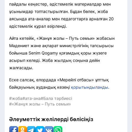
пайдалы кеңестер, әдістемелік материалдар мен
ұсынымдар топтастырылған. Бұдан бөлек, жоба
аясында ата-аналар мен педагогтарға арналған 20
әдістемелік құрал әзірленді.
Айта кетейік, «Жанұя жолы – Путь семьи» жобасын
Мәдениет және ақпарат министрлігінің тапсырысы
бойынша Senim Qogamy қоғамдық қоры жүзеге
асырып келеді. Жоба жылдың соңына дейін
жалғасады.
Еске салсақ, елордада «Мерейлі отбасы» ұлттық
байқауының аудандық кезеңі
қорытындыланды
.
#жоба
#ата-ана
#Бала тәрбиесі
#«Жанұя жолы – Путь семьи»
Әлеуметтік желілерді бөлісіңіз