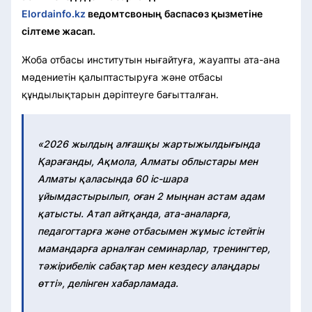
Elordainfo.kz
ведомтсвоның баспасөз қызметіне
сілтеме жасап.
Жоба отбасы институтын нығайтуға, жауапты ата-ана
мәдениетін қалыптастыруға және отбасы
құндылықтарын дәріптеуге бағытталған.
«2026 жылдың алғашқы жартыжылдығында
Қарағанды, Ақмола, Алматы облыстары мен
Алматы қаласында 60 іс-шара
ұйымдастырылып, оған 2 мыңнан астам адам
қатысты. Атап айтқанда, ата-аналарға,
педагогтарға және отбасымен жұмыс істейтін
мамандарға арналған семинарлар, тренингтер,
тәжірибелік сабақтар мен кездесу алаңдары
өтті», делінген хабарламада.