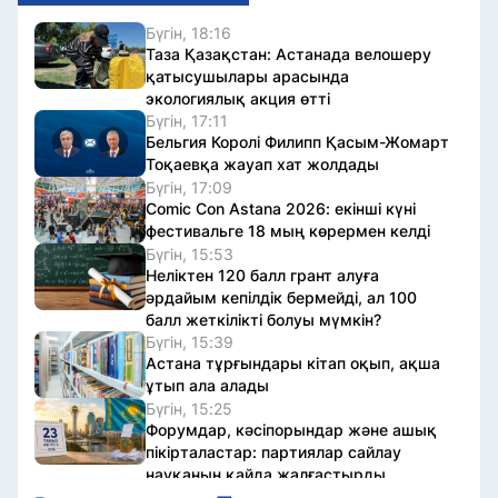
Бүгін, 18:16
Таза Қазақстан: Астанада велошеру
қатысушылары арасында
экологиялық акция өтті
Бүгін, 17:11
Бельгия Королі Филипп Қасым-Жомарт
Тоқаевқа жауап хат жолдады
Бүгін, 17:09
Comic Con Astana 2026: екінші күні
фестивальге 18 мың көрермен келді
Бүгін, 15:53
Неліктен 120 балл грант алуға
әрдайым кепілдік бермейді, ал 100
балл жеткілікті болуы мүмкін?
Бүгін, 15:39
Астана тұрғындары кітап оқып, ақша
ұтып ала алады
Бүгін, 15:25
Форумдар, кәсіпорындар және ашық
пікірталастар: партиялар сайлау
науқанын қайда жалғастырды
Бүгін, 15:01