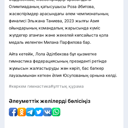
Олимпиаданың қатысушысы Роза Әбитова,
жасөспірімдер арасындағы әлем чемпионатының
финалисі Эльжана Таниева, 2023 жылғы Азия
ойындарының командалық жарысында күміс
жүлдегер атанған және жекелей көпсайыста қола
медаль иеленген Милана Парфилова бар.
Айта кетейік, Лола Әділбекова бұл қызметке
гимнастика федерациясының президенті ретінде
жұмысын жалғастыруды жөн көріп, бас бапкер
лауазымынан кеткен Әлия Юсупованың орнына келді.
#көркем гимнастика
#ұлттық құрама
Әлеуметтік желілерді бөлісіңіз