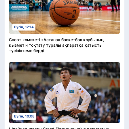
Бүгін, 12:14
Спорт комитеті «Астана» баскетбол клубының
қызметін тоқтату туралы ақпаратқа қатысты
түсініктеме берді
Бүгін, 10:08
Швейцариядағы Grand Slam турниріне қатысатын