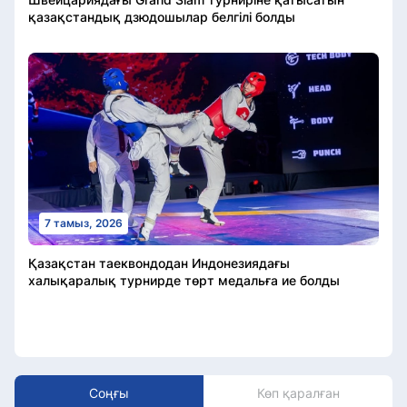
қазақстандық дзюдошылар белгілі болды
7 тамыз, 2026
Қазақстан таеквондодан Индонезиядағы
халықаралық турнирде төрт медальға ие болды
Соңғы
Көп қаралған