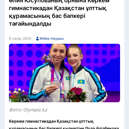
Әлия Юсупованың орнына Көркем
гимнастикадан Қазақстан ұлттық
құрамасының бас бапкері
тағайындалды
8 сәуір, 2025
Жібек Наурыз
Фото: Olympic.kz
Көркем гимнастикадан Қазақстан ұлттық
құрамасының бас бапкері қызметіне Лола Әділбекова