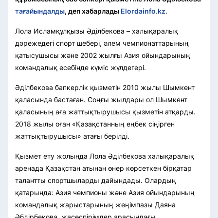
тағайындалды
, деп хабарлады
Elordainfo.kz.
Лола Исламқұлқызы Әділбекова – халықаралық
дәрежедегі спорт шебері, әлем чемпионаттарының
қатысушысы және 2002 жылғы Азия ойындарының
командалық есебінде күміс жүлдегері.
Әділбекова бапкерлік қызметін 2010 жылы Шымкент
қаласында бастаған. Соңғы жылдары ол Шымкент
қаласының аға жаттықтырушысы қызметін атқарды.
2018 жылы оған «Қазақстанның еңбек сіңірген
жаттықтырушысы» атағы берілді.
Қызмет ету жолында Лола Әділбекова халықаралық
аренада Қазақстан атынан өнер көрсеткен бірқатар
талантты спортшыларды дайындады. Олардың
қатарында: Азия чемпионы және Азия ойындарының
командалық жарыстарының жеңімпазы Даяна
Әбдірбекова, жасөспірімдер арасындағы