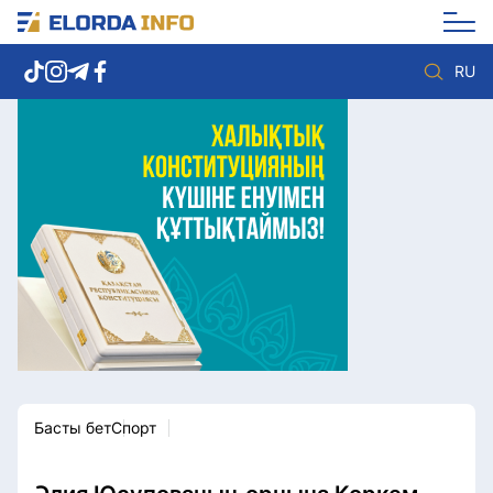
RU
Елорда жаңалықтары
Көзқарас
Саясат
Видео
Әлеумет
Әлем
Экономика
Жолдау
Спорт
Комплаенс қызметі
Мәдениет
Әдеп кодексі
Әртүрлі
Елге қызмет
Басты бет
Спорт