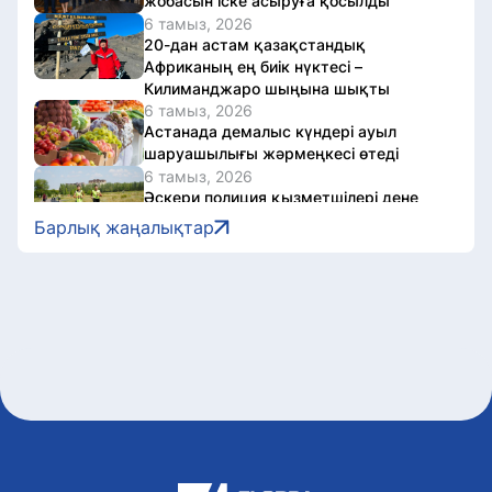
жобасын іске асыруға қосылды
6 тамыз, 2026
20-дан астам қазақстандық
Африканың ең биік нүктесі –
Килиманджаро шыңына шықты
6 тамыз, 2026
Астанада демалыс күндері ауыл
шаруашылығы жәрмеңкесі өтеді
6 тамыз, 2026
Әскери полиция қызметшілері дене
даярлығы бойынша сынақтан өтті
Барлық жаңалықтар
6 тамыз, 2026
Астанада жүгіру фестиваліне
байланысты бірқатар көшеде
қозғалыс шектеледі
6 тамыз, 2026
Қазақстанда «Әділетті қоғамға
шыншыл сөз» атты кітап жарық көрді
6 тамыз, 2026
Олжас Бектенов Еуразиялық
үкіметаралық кеңестің шағын
құрамдағы отырысына қатысты
6 тамыз, 2026