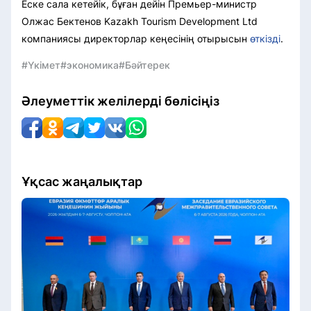
Еске сала кетейік, бұған дейін Премьер-министр
Олжас Бектенов Kazakh Tourism Development Ltd
компаниясы директорлар кеңесінің отырысын
өткізді
.
#Үкімет
#экономика
#Бәйтерек
Әлеуметтік желілерді бөлісіңіз
Ұқсас жаңалықтар