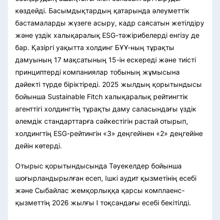
көздейді. Басымдықтардың қатарында әлеуметтік
бастамаларды жүзеге асыру, кадр саясатын жетілдіру
және үздік халықаралық ESG-тәжірибелерді енгізу де
бар. Қазіргі уақытта холдинг БҰҰ-ның тұрақты
дамуының 17 мақсатының 15-ін ескереді және тиісті
принциптерді компаниялар тобының жұмысына
дәйекті түрде біріктіреді. 2025 жылдың қорытындысы
бойынша Sustainable Fitch халықаралық рейтингтік
агенттігі холдингтің тұрақты даму саласындағы үздік
әлемдік стандарттарға сәйкестігін растай отырып,
холдингтің ESG-рейтингін «3» деңгейінен «2» деңгейіне
дейін көтерді.
Отырыс қорытындысында Тәуекелдер бойынша
шоғырландырылған есеп, Ішкі аудит қызметінің есебі
және Сыбайлас жемқорлыққа қарсы комплаенс-
қызметтің 2026 жылғы I тоқсандағы есебі бекітілді.