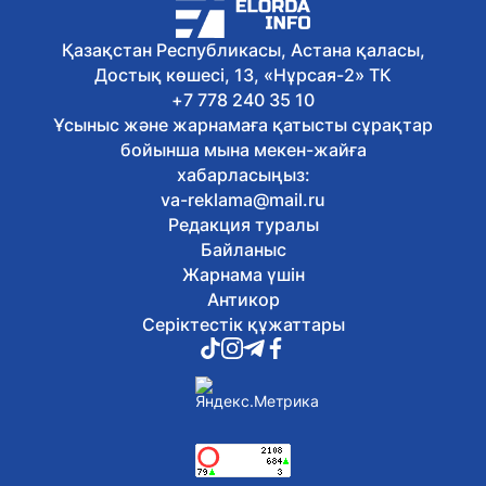
Экологиялық кодекс жаңартылды: не
өзгереді?
Қазақстан Республикасы, Астана қаласы,
6 тамыз, 2026
Достық көшесі, 13, «Нұрсая-2» ТК
Қазақстан театрларында балаларға
арналған қойылымдар көбейіп келеді
+7 778 240 35 10
6 тамыз, 2026
Ұсыныс және жарнамаға қатысты сұрақтар
Жалақыдан ұсталған алиментті
бойынша мына мекен-жайға
аудармаған жұмыс беруші жауапқа
хабарласыңыз:
тартылды
va-reklama@mail.ru
6 тамыз, 2026
Редакция туралы
Балаларды интернет-алаяқтардан
қалай қорғауға болады
Байланыс
6 тамыз, 2026
Жарнама үшін
Отандық өндірушілермен жеңіл
Антикор
өнеркәсіпті дамыту мәселелері
Серіктестік құжаттары
талқыланды
6 тамыз, 2026
Астанада Абай күніне орай
тоғызқұмалақтан алғашқы қалалық
турнир өтті
6 тамыз, 2026
Сауран қалашығында реставрация
жұмыстары басталды