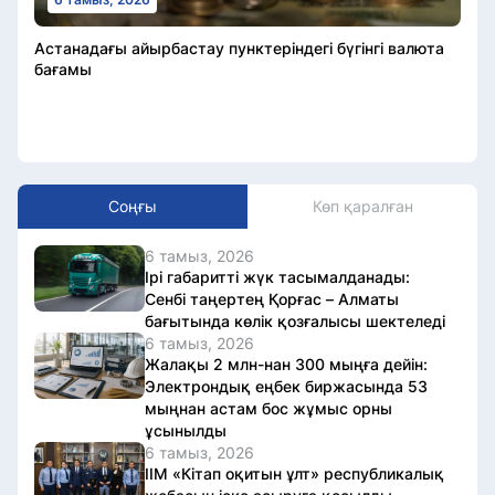
Астанадағы айырбастау пунктеріндегі бүгінгі валюта
бағамы
Соңғы
Көп қаралған
6 тамыз, 2026
Ірі габаритті жүк тасымалданады:
Сенбі таңертең Қорғас – Алматы
бағытында көлік қозғалысы шектеледі
6 тамыз, 2026
Жалақы 2 млн-нан 300 мыңға дейін:
Электрондық еңбек биржасында 53
мыңнан астам бос жұмыс орны
ұсынылды
6 тамыз, 2026
ІІМ «Кітап оқитын ұлт» республикалық