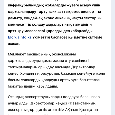
инфрақұрылымдық жобаларды жүзеге асыру үшін
қаржыландыру тарту, шикізаттық емес экспортты
дамыту, сондай-ақ экономиканың нақты секторын
мемлекеттік қолдау шараларының тиімділігін
арттыру мәселелері қаралды, деп хабарлайды
Elordainfo.kz
Үкіметтің баспасөз қызметіне сілтеме
жасап.
Мемлекет басшысының экономиканы
қаржыландыруды қамтамасыз ету жөніндегі
тапсырмаларын орындау аясында Директорлар
кеңесі Холдингтің ресурстық базасын кеңейтуге және
басым салаларды қолдауды арттыруға бағытталған
бірқатар шешім қабылдады.
Отандық экспорттаушыларды қолдауға баса назар
аударылды. Директорлар кеңесі «Қазақстанның
экспорттық-кредиттік агенттігі» АҚ-ның Қазақстан