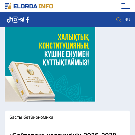
RU
Елорда жаңалықтары
Көзқарас
Саясат
Видео
Әлеумет
Әлем
Экономика
Жолдау
Спорт
Комплаенс қызметі
Мәдениет
Әдеп кодексі
Әртүрлі
Елге қызмет
Басты бет
Экономика