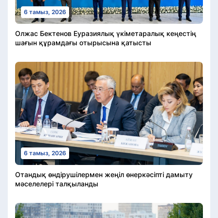
6 тамыз, 2026
Олжас Бектенов Еуразиялық үкіметаралық кеңестің
шағын құрамдағы отырысына қатысты
6 тамыз, 2026
Отандық өндірушілермен жеңіл өнеркәсіпті дамыту
мәселелері талқыланды