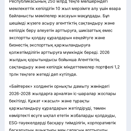
Республикасының 250 млрд теңге мөлшеріндегі
мемлекеттік кепілдігін 10 жыл мерзімге алу үшін өзара
байланысты мәмілелер жасауын мақұлдады. Бұл
шешімді жүзеге асыру агенттіктің сақтандыру және
кепілдік беру әлеуетін арттыруға, шикізаттық емес
экспортты қолдау құралдарын кеңейтуге және
бизнестің экспорттық қаржыландыруға
қолжетімділігін арттыруға мүмкіндік береді. 2026
жылдың қорытындысы бойынша Агенттіктің
сақтандыру және кепілдік міндеттемелер портфелі 1,2
трлн теңгеге жетеді деп күтілуде.
«Бәйтерек» холдингін орнықты дамыту жөніндегі
2026-2028 жылдарға арналған іс-шаралар жоспары
бекітілді. Құжат «жасыл» және тұрақты
қаржыландыру құралдарын жетілдіруді, төмен
көміртекті өсуге ықпал ететін жобаларды қолдауды,
ESG-тәуекелдерді басқару тиімділігін, корпоративтік
басқарудың ашықтығы мен сапасын арттыруды