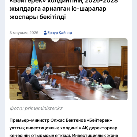
«Бәйтерек» холдингінің 2026-2028
жылдарға арналған іс-шаралар
жоспары бекітілді
3 маусым, 2026
Ернұр Қайнар
Фото: primeminister.kz
Премьер-министр Олжас Бектенов «Бәйтерек»
ұлттық инвестициялық холдингі» АҚ директорлар
кеңесінің отырысын өткізді. Инвестициялық және