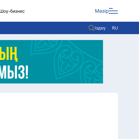
Мәзір
Шоу-бизнес
Іздеу
RU
ары
Көзқарас
Видео
Әлем
Жолдау
Комплаенс қызметі
Әдеп кодексі
Елге қызмет