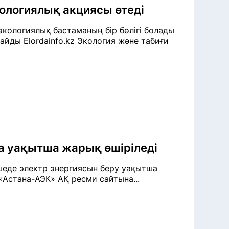
кологиялық акциясы өтеді
экологиялық бастаманың бір бөлігі болады
айды Elordainfo.kz Экология және табиғи
а уақытша жарық өшіріледі
өшеде электр энергиясын беру уақытша
 «Астана-АЭК» АҚ ресми сайтына...