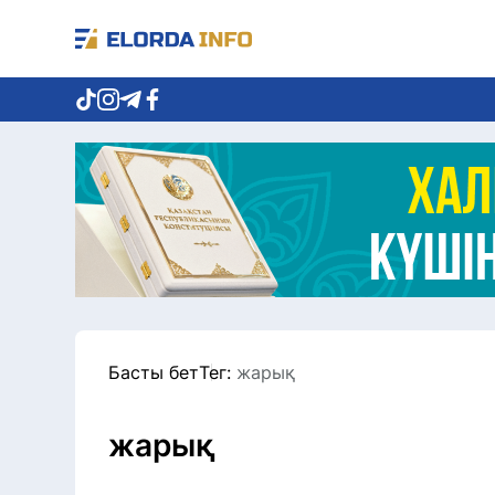
Басты бет
Тег:
жарық
жарық