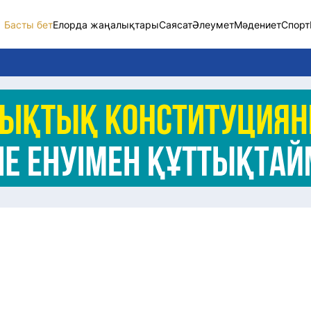
Басты бет
Елорда жаңалықтары
Саясат
Әлеумет
Мәдениет
Спорт
Елорда жаңалықт
Саясат
Әлеумет
Экономика
Спорт
Мәдениет
Әртүрлі