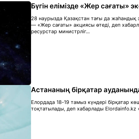
Бүгін елімізде «Жер сағаты» э
28 наурызда Қазақстан тағы да жаһандық 
— «Жер сағаты» акциясы өтеді, деп хабарл
ресурстар министрліг...
Астананың бірқатар ауданынд
Елордада 18-19 тамыз күндері бірқатар к
тоқтатылады, деп хабарлады Elordainfo.kz