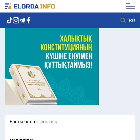
RU
Елорда жаңалықтары
Көзқарас
Саясат
Видео
Әлеумет
Әлем
Экономика
Жолдау
Спорт
Комплаенс қызметі
Мәдениет
Әдеп кодексі
Әртүрлі
Елге қызмет
Басты бет
Тег:
желаяқ