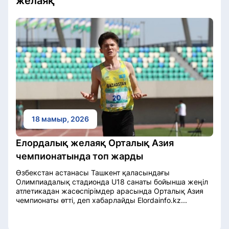
желаяқ
18 мамыр, 2026
Елордалық желаяқ Орталық Азия
чемпионатында топ жарды
Өзбекстан астанасы Ташкент қаласындағы
Олимпиадалық стадионда U18 санаты бойынша жеңіл
атлетикадан жасөспірімдер арасында Орталық Азия
чемпионаты өтті, деп хабарлайды Elordainfo.kz...