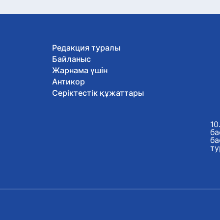
Редакция туралы
Байланыс
Жарнама үшін
Антикор
Серіктестік құжаттары
10
ба
ба
ту