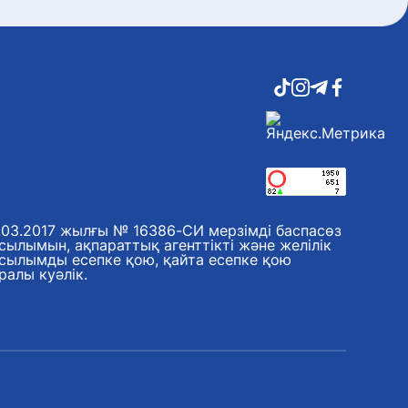
.03.2017 жылғы № 16386-СИ мерзімді баспасөз
сылымын, ақпараттық агенттікті және желілік
сылымды есепке қою, қайта есепке қою
ралы куәлік.