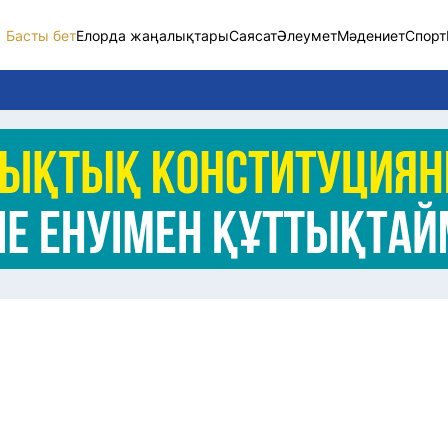
Басты бет
Елорда жаңалықтары
Саясат
Әлеумет
Мәдениет
Спорт
Елорда жаңалықт
Саясат
Әлеумет
Экономика
Спорт
Мәдениет
Әртүрлі