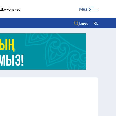
Мәзір
Шоу-бизнес
Іздеу
RU
ары
Көзқарас
Видео
Әлем
Жолдау
Комплаенс қызметі
Әдеп кодексі
Елге қызмет