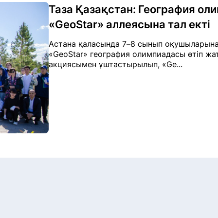
Таза Қазақстан: География о
«GeoStar» аллеясына тал екті
Астана қаласында 7–8 сынып оқушыларына
«GeoStar» география олимпиадасы өтіп жа
акциясымен ұштастырылып, «Ge...