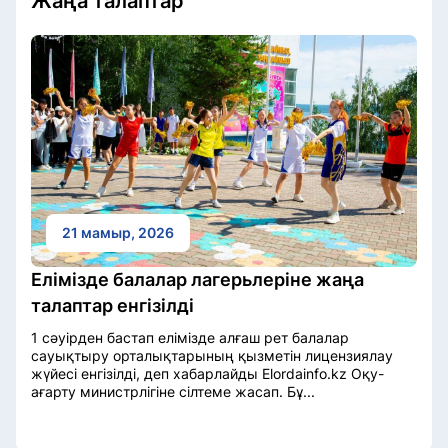
Жаңа талаптар
21 мамыр, 2026
Елімізде балалар лагерьлеріне жаңа
талаптар енгізілді
1 сәуірден бастап елімізде алғаш рет балалар
сауықтыру орталықтарының қызметін лицензиялау
жүйесі енгізілді, деп хабарлайды Elordainfo.kz Оқу-
ағарту министрлігіне сілтеме жасап. Бұ...