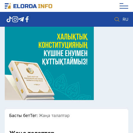
RU
Елорда жаңалықтары
Көзқарас
Саясат
Видео
Әлеумет
Әлем
Экономика
Жолдау
Спорт
Комплаенс қызметі
Мәдениет
Әдеп кодексі
Әртүрлі
Елге қызмет
Басты бет
Тег:
Жаңа талаптар