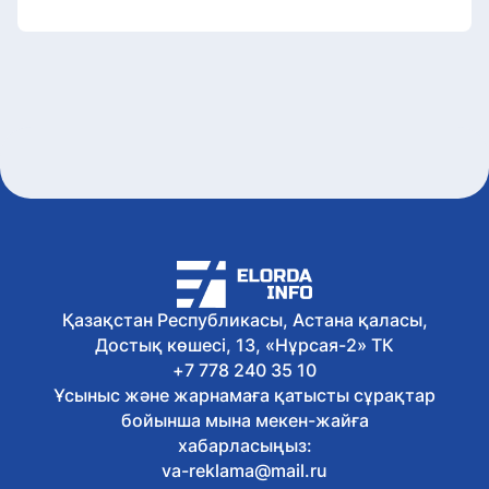
Қазақстан Республикасы, Астана қаласы,
Достық көшесі, 13, «Нұрсая-2» ТК
+7 778 240 35 10
Ұсыныс және жарнамаға қатысты сұрақтар
бойынша мына мекен-жайға
хабарласыңыз:
va-reklama@mail.ru