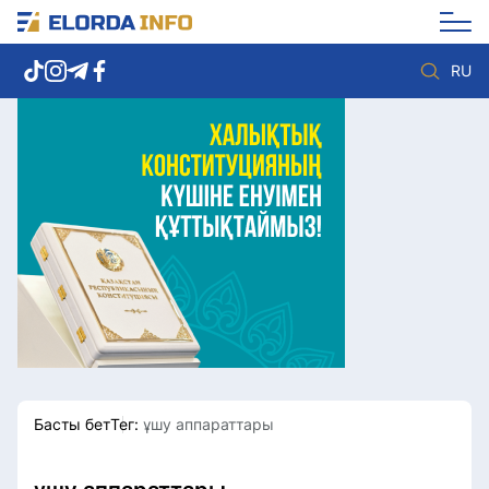
RU
Елорда жаңалықтары
Көзқарас
Саясат
Видео
Әлеумет
Әлем
Экономика
Жолдау
Спорт
Комплаенс қызметі
Мәдениет
Әдеп кодексі
Әртүрлі
Елге қызмет
Басты бет
Тег:
ұшу аппараттары