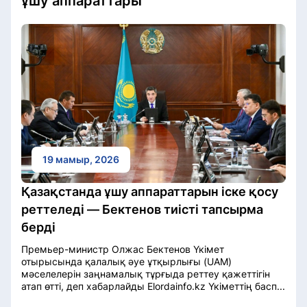
ұшу аппараттары
19 мамыр, 2026
Қазақстанда ұшу аппараттарын іске қосу
реттеледі — Бектенов тиісті тапсырма
берді
Премьер-министр Олжас Бектенов Үкімет
отырысында қалалық әуе ұтқырлығы (UAM)
мәселелерін заңнамалық тұрғыда реттеу қажеттігін
атап өтті, деп хабарлайды Elordainfo.kz Үкіметтің басп...