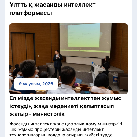
Ұлттық жасанды интеллект
платформасы
9 маусым, 2026
Елімізде жасанды интеллектпен жұмыс
істеудің жаңа мәдениеті қалыптасып
жатыр - министрлік
Жасанды интеллект және цифрлық даму министрлігі
ішкі жұмыс процестерін жасанды интеллект
технологияларын қолдана отырып, жүйелі түрде