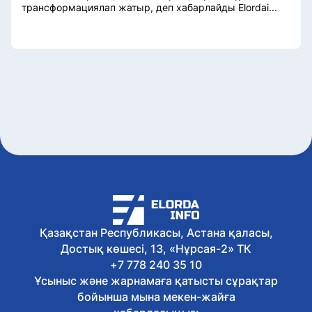
трансформациялап жатыр, деп хабарлайды Elordai...
Қазақстан Республикасы, Астана қаласы,
Достық көшесі, 13, «Нұрсая-2» ТК
+7 778 240 35 10
Ұсыныс және жарнамаға қатысты сұрақтар
бойынша мына мекен-жайға