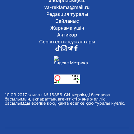
хабарласыңыз:
va-reklama@mail.ru
Редакция туралы
Байланыс
Жарнама үшін
Антикор
Серіктестік құжаттары
10.03.2017 жылғы № 16386-СИ мерзімді баспасөз
басылымын, ақпараттық агенттікті және желілік
басылымды есепке қою, қайта есепке қою туралы куәлік.