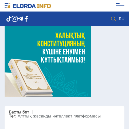
RU
Елорда жаңалықтары
Көзқарас
Саясат
Видео
Әлеумет
Әлем
Экономика
Жолдау
Спорт
Комплаенс қызметі
Мәдениет
Әдеп кодексі
Әртүрлі
Елге қызмет
Басты бет
Тег:
Ұлттық жасанды интеллект платформасы