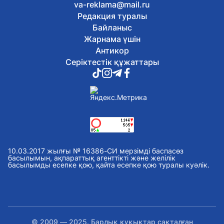
va-reklama@mail.ru
Редакция туралы
Байланыс
Жарнама үшін
Антикор
Серіктестік құжаттары
10.03.2017 жылғы № 16386-СИ мерзімді баспасөз
басылымын, ақпараттық агенттікті және желілік
басылымды есепке қою, қайта есепке қою туралы куәлік.
© 2009 — 2025. Барлық құқықтар сақталған