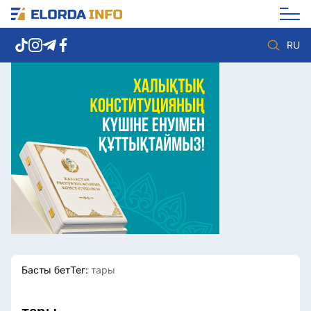
RU
Елорда жаңалықтары
Көзқарас
Саясат
Видео
Әлеумет
Әлем
Экономика
Жолдау
Спорт
Комплаенс қызметі
Мәдениет
Әдеп кодексі
Әртүрлі
Елге қызмет
Басты бет
Тег:
тары