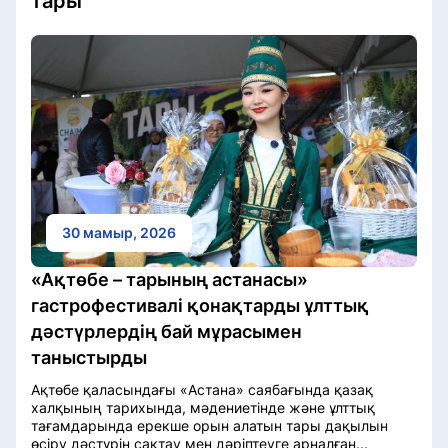
тары
30 мамыр, 2026
«Ақтөбе – тарының астанасы»
гастрофестивалі қонақтарды ұлттық
дәстүрлердің бай мұрасымен
таныстырды
Ақтөбе қаласындағы «Астана» саябағында қазақ
халқының тарихында, мәдениетінде және ұлттық
тағамдарында ерекше орын алатын тары дақылын
өсіру дәстүрін сақтау мен дәріптеуге арналған...