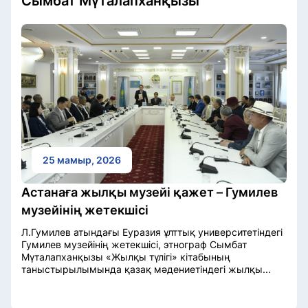
Сымбат Мүталапханқызы
25 мамыр, 2026
Астанаға жылқы музейі қажет – Гумилев
музейінің жетекшісі
Л.Гумилев атындағы Еуразия ұлттық университетіндегі
Гумилев музейінің жетекшісі, этнограф Сымбат
Мүталапханқызы «Жылқы түлігі» кітабының
таныстырылымында қазақ мәдениетіндегі жылқы...