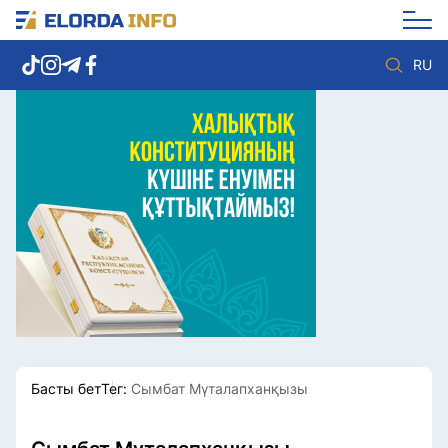
RU
Елорда жаңалықтары
Көзқарас
Саясат
Видео
Әлеумет
Әлем
Экономика
Жолдау
Спорт
Комплаенс қызметі
Мәдениет
Әдеп кодексі
Әртүрлі
Елге қызмет
Басты бет
Тег:
Сымбат Мүталапханқызы