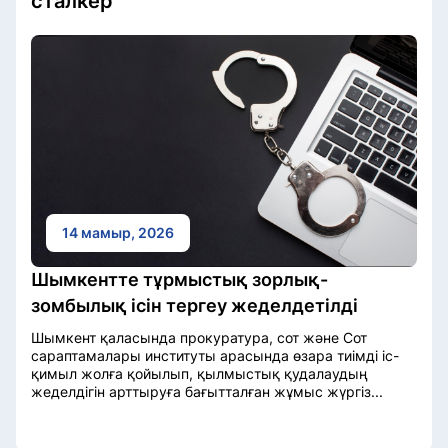
сталкер
14 мамыр, 2026
Шымкентте тұрмыстық зорлық-
зомбылық ісін тергеу жеделдетілді
Шымкент қаласында прокуратура, сот және Сот
сараптамалары институты арасында өзара тиімді іс-
қимыл жолға қойылып, қылмыстық қудалаудың
жеделдігін арттыруға бағытталған жұмыс жүргіз...