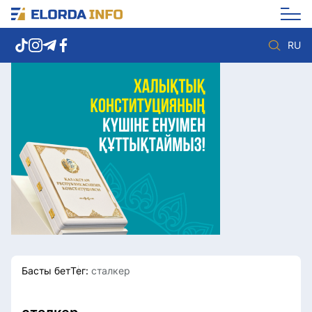
RU
Елорда жаңалықтары
Көзқарас
Саясат
Видео
Әлеумет
Әлем
Экономика
Жолдау
Спорт
Комплаенс қызметі
Мәдениет
Әдеп кодексі
Әртүрлі
Елге қызмет
Басты бет
Тег:
сталкер